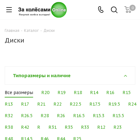
0
Главная
-
Каталог
-
Диски
Диски
Типоразмеры и наличие
Все размеры
R20
R19
R18
R14
R16
R15
R13
R17
R21
R22
R22.5
R17.5
R19.5
R24
R32
R26.5
R28
R26
R16.5
R15.3
R15.5
R38
R42
R
R31
R35
R33
R12
R23
R48
R14.5
R46
R44
R25