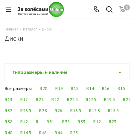
0
Главная
-
Каталог
-
Диски
Диски
Типоразмеры и наличие
Все размеры
R20
R19
R18
R14
R16
R15
R13
R17
R21
R22
R22.5
R17.5
R19.5
R24
R32
R26.5
R28
R26
R16.5
R15.3
R15.5
R38
R42
R
R31
R35
R33
R12
R23
R48
R14.5
R46
R44
R25