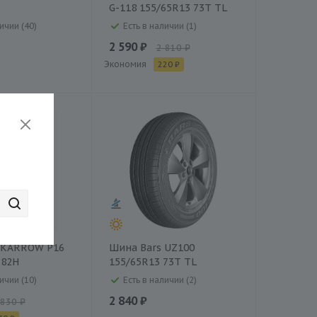
G-118 155/65R13 73T TL
ичии (40)
Есть в наличии (1)
2 590 ₽
2 810 ₽
Экономия
220 ₽
CKARROW P16
Шина Bars UZ100
 82H
155/65R13 73T TL
ичии (10)
Есть в наличии (2)
2 840 ₽
 830 ₽