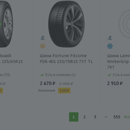
RoadX
Шина Fortune Fitclime
Шина Lanvi
 155/65R13
FSR-401 155/70R13 75T TL
WinterGrip
79T
и (33)
Есть в наличии (1)
Есть в нал
2 670 ₽
2 910 ₽
0 ₽
2 900 ₽
Экономия
₽
230 ₽
1
2
3
555
Вс