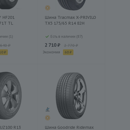
Y HF201
Шина Tracmax X-PRIVILO
71T TL
TX5 175/65 R14 82H
ичии (1)
Есть в наличии (87)
2 710 ₽
 640 ₽
2 770 ₽
Экономия
10 ₽
60 ₽
 UZ100 R13
Шина Goodride Ridemax