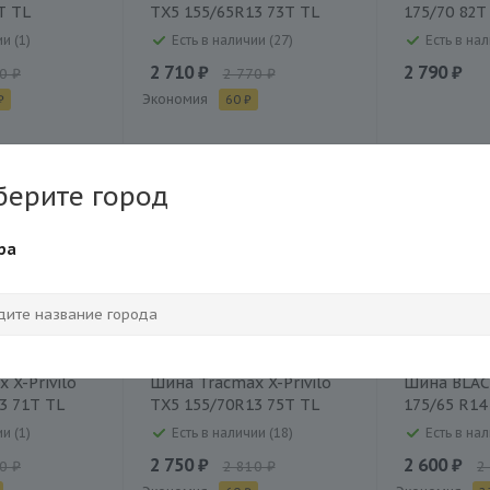
T TL
TX5 155/65R13 73T TL
175/70 82T
и (1)
Есть в наличии (27)
Есть в нал
2 710 ₽
2 790 ₽
0 ₽
2 770 ₽
Экономия
₽
60 ₽
берите город
ра
 X-Privilo
Шина Tracmax X-Privilo
Шина BLA
3 71T TL
TX5 155/70R13 75T TL
175/65 R14
и (1)
Есть в наличии (18)
Есть в нал
2 750 ₽
2 600 ₽
0 ₽
2 810 ₽
2