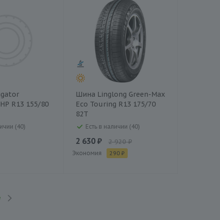
gator
Шина Linglong Green-Max
 HP R13 155/80
Eco Touring R13 175/70
82T
ичии (40)
Есть в наличии (40)
2 630 ₽
2 920 ₽
Экономия
290 ₽
е