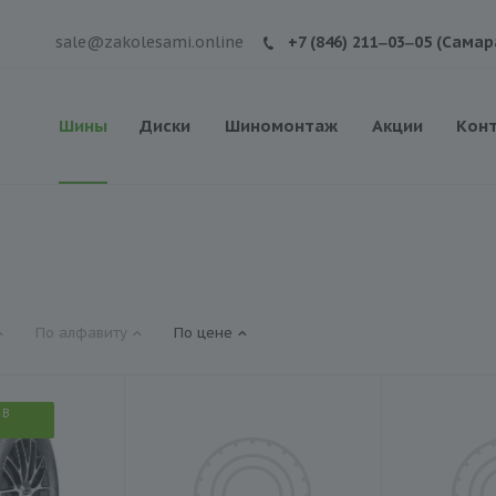
sale@zakolesami.online
+7 (846) 211‒03‒05 (Самар
Шины
Диски
Шиномонтаж
Акции
Кон
По алфавиту
По цене
 В