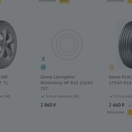
Экономия
Экономия
60 ₽
2
Z100
Шина Lanvigator
Шина BLA
T TL
WinterGrip HP R13 155/65
175/65 R14
73T
и (40)
Есть в наличии (40)
Есть в нал
2 860 ₽
2 660 ₽
2
Экономия
2