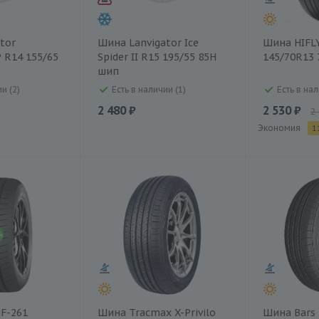
tor
Шина Lanvigator Ice
Шина HIFL
P R14 155/65
Spider II R15 195/55 85H
145/70R13 
шип
и (2)
Есть в наличии (1)
Есть в нал
2 480 ₽
2 530 ₽
2
Экономия
1
F-261
Шина Tracmax X-Privilo
Шина Bars