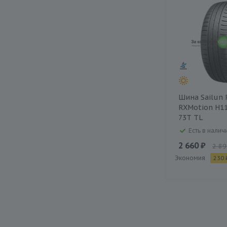
Шина Sailun 
RXMotion H11
73T TL
Есть в наличи
2 660 ₽
2 89
Экономия
230 