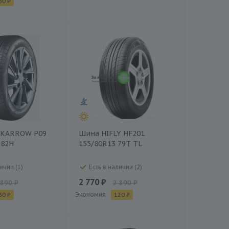
30 ₽
CKARROW P09
Шина HIFLY HF201
 82H
155/80R13 79T TL
ичии (1)
Есть в наличии (2)
2 770 ₽
 890 ₽
2 890 ₽
Экономия
30 ₽
120 ₽