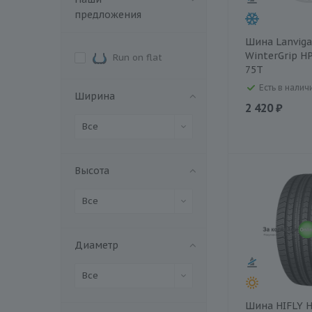
предложения
Шина Lanviga
WinterGrip H
Run on flat
75T
Есть в наличи
Ширина
2 420 ₽
Все
Высота
Все
Диаметр
Все
Шина HIFLY H