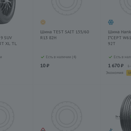
Шина TEST SAIT 155/60
Шина Hank
 9 SUV
R13 82H
I*CEPT W61
3T XL TL
92T
ии
Есть в наличии (4)
Есть в нал
10 ₽
1 670 ₽
1
Экономия
1