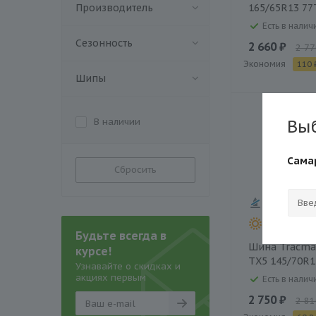
Производитель
165/65R13 77
Есть в наличи
Сезонность
2 660 ₽
2 77
Экономия
110 
Шипы
Вы
В наличии
Сама
Сбросить
Будьте всегда в
Шина Tracmax
курсе!
TX5 145/70R1
Узнавайте о скидках и
акциях первым
Есть в наличи
2 750 ₽
2 81