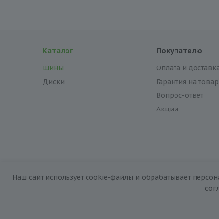
Каталог
Покупателю
Шины
Оплата и доставк
Диски
Гарантия на товар
Вопрос-ответ
Акции
Наш сайт использует cookie-файлы и обрабатывает персон
2026 © «За колёсами.Online»
сог
Запуск сайта —
RuMaster