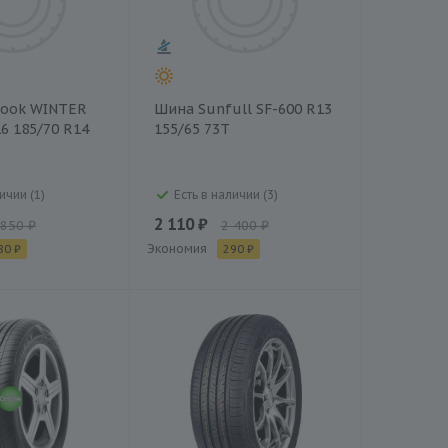
ook WINTER
Шина Sunfull SF-600 R13
6 185/70 R14
155/65 73T
ичии (1)
Есть в наличии (3)
2 110 ₽
 850 ₽
2 400 ₽
Экономия
80 ₽
290 ₽