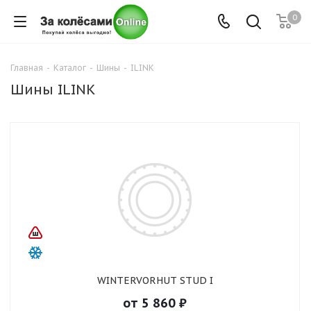
0
Главная
-
Каталог
-
Шины
-
ILINK
Шины ILINK
WINTERVORHUT STUD I
от
5 860
₽