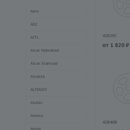
Aero
AEZ
42B29C
AITL
от
1 820
₽
Alcar Hybridrad
Alcar Stahlrad
Alcasta
ALTENZO
Alutec
Antera
42B40B
Arrivo