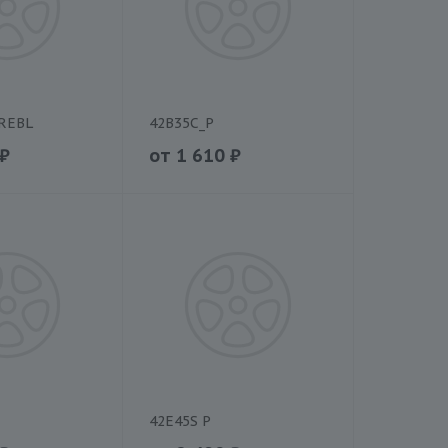
TREBL
42B35C_P
₽
от
1 610
₽
42E45S P