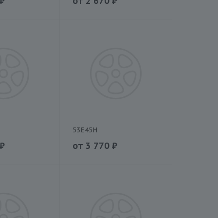
₽
от
2 670
₽
53E45H
₽
от
3 770
₽