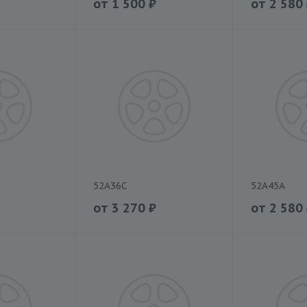
от
1 500
₽
от
2 580
52A36C
52A45A
от
3 270
₽
от
2 580