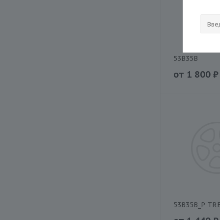
53B35B
от
1 800
₽
53B35B_P TR