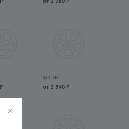
₽
от
2 980
₽
53A49D
₽
от
2 840
₽