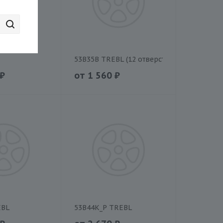
53B35B TREBL (12 отверстий)
₽
от
1 560
₽
EBL
53B44K_P TREBL