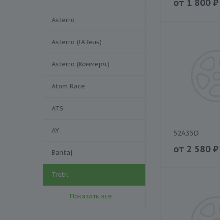
от
1 800
₽
Asterro
Asterro (ГАЗель)
Asterro (Коммерч.)
Atom Race
ATS
AY
52A35D
от
2 580
₽
Bantaj
Trebl
Показать все