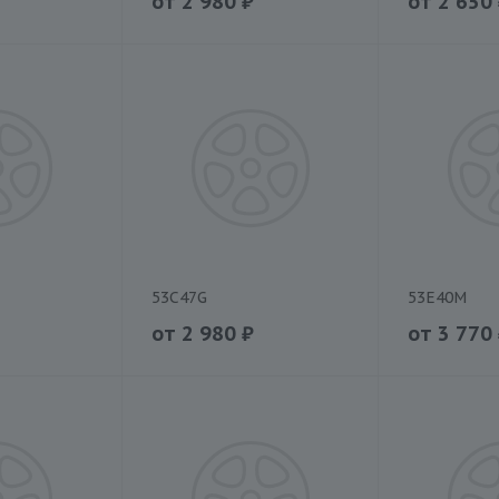
от
2 980
₽
от
2 650
53C47G
53E40M
от
2 980
₽
от
3 770