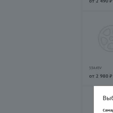
от
2 490
₽
53A45V
от
2 980
₽
Вы
Сама