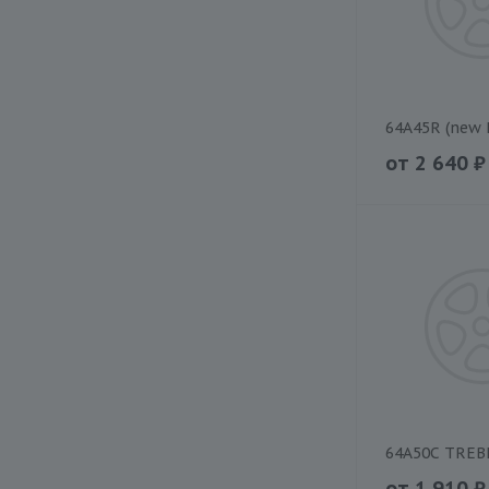
64A45R (new 
от
2 640
₽
64A50C TREB
от
1 910
₽