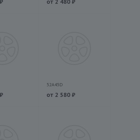
₽
от
2 480
₽
52A45D
₽
от
2 580
₽