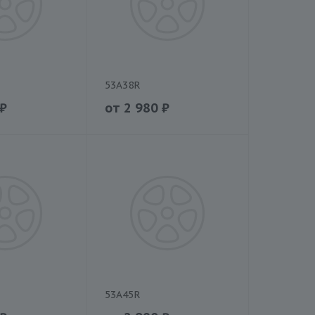
53A38R
₽
от
2 980
₽
53A45R