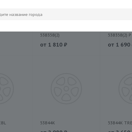
53B35B(2)
53B35B(2) P
от
1 810
₽
от
1 690
EBL
53B44K
53B44K TR