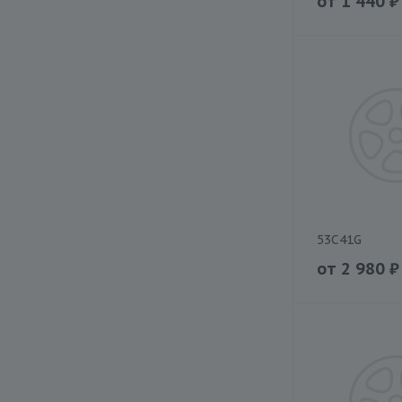
от
1 440
₽
53C41G
от
2 980
₽