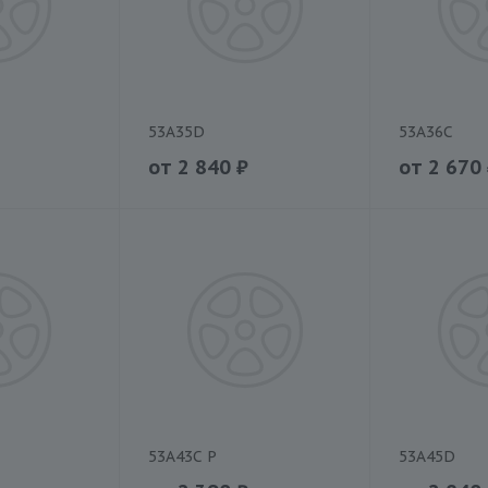
53A35D
53A36C
от
2 840
₽
от
2 670
53A43C P
53A45D