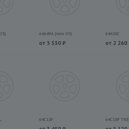
D5)
64A49A (new D5)
64A50C
от
3 530
₽
от
2 260
L
64C18F
64C18F TR
от
3 450
₽
от
3 120