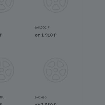
64A50C P
₽
от
1 910
₽
EBL
64C49G
₽
от
3 530
₽