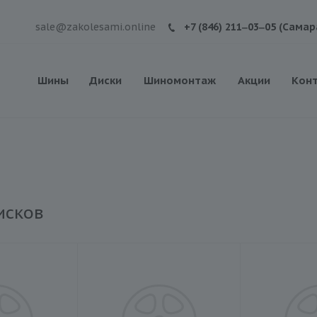
sale@zakolesami.online
+7 (846) 211‒03‒05 (Самар
Шины
Диски
Шиномонтаж
Акции
Кон
исков