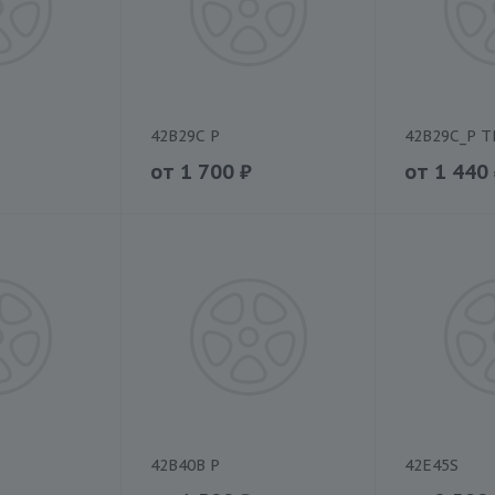
42B29C P
42B29C_P 
от
1 700
₽
от
1 440
42B40B P
42E45S