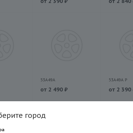
от
2 390
₽
от
2 840
53A49A
53A49A P
от
2 490
₽
от
2 390
берите город
ра