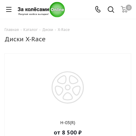
0
Главная
-
Каталог
-
Диски
-
X-Race
Диски X-Race
H-03(R)
от
8 500
₽