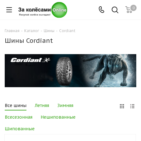
0
Главная
-
Каталог
-
Шины
-
Cordiant
Шины Cordiant
Все шины
Летняя
Зимняя
Всесезонная
Нешипованные
Шипованные