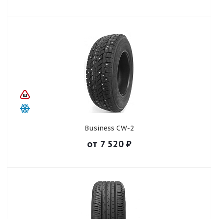
Business CW-2
от
7 520
₽