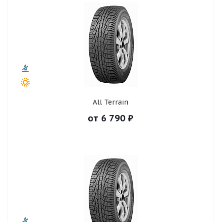
All Terrain
от
6 790
₽