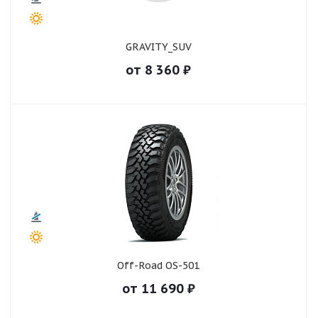
GRAVITY_SUV
от
8 360
₽
Off-Road OS-501
от
11 690
₽