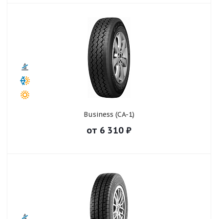
Business (CA-1)
от
6 310
₽