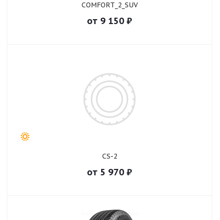
COMFORT_2_SUV
от
9 150
₽
CS-2
от
5 970
₽