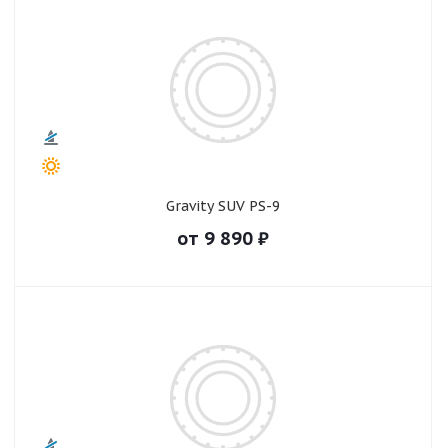
Gravity SUV PS-9
от
9 890
₽