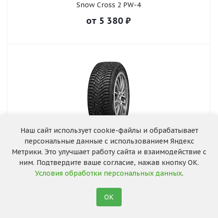
Snow Cross 2 PW-4
от
5 380
₽
Наш сайт использует cookie-файлы и обрабатывает
персональные данные с использованием Яндекс
Метрики. Это улучшает работу сайта и взаимодействие с
Snow Cross 2 SUV
ним. Подтвердите ваше согласие, нажав кнопку ОК.
от
7 540
₽
Условия обработки персональных данных
.
ОК