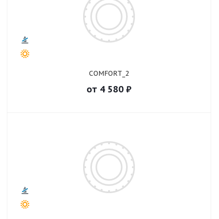
COMFORT_2
от
4 580
₽