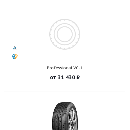
Professional VС-1
от
31 430
₽