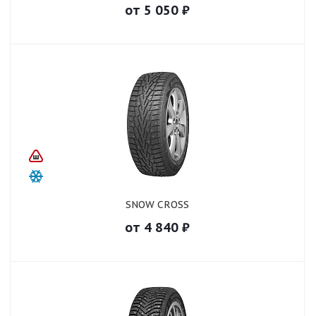
от
5 050
₽
SNOW CROSS
от
4 840
₽