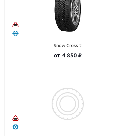
Snow Cross 2
от
4 850
₽