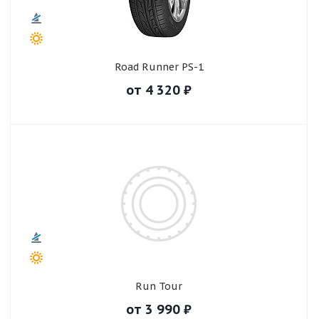
Road Runner PS-1
от
4 320
₽
Run Tour
от
3 990
₽