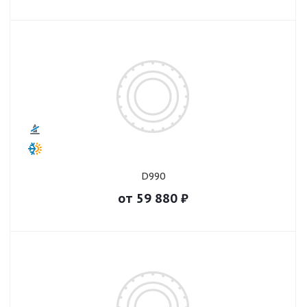
D990
от
59 880
₽