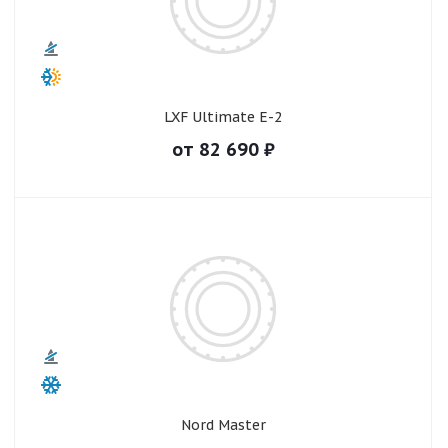
LXF Ultimate E-2
от
82 690
₽
Nord Master