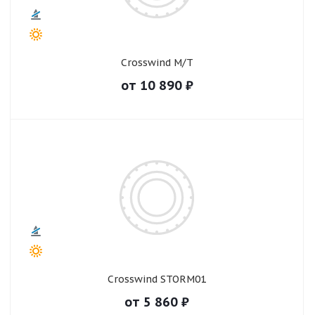
Crosswind M/T
от
10 890
₽
Crosswind STORM01
от
5 860
₽