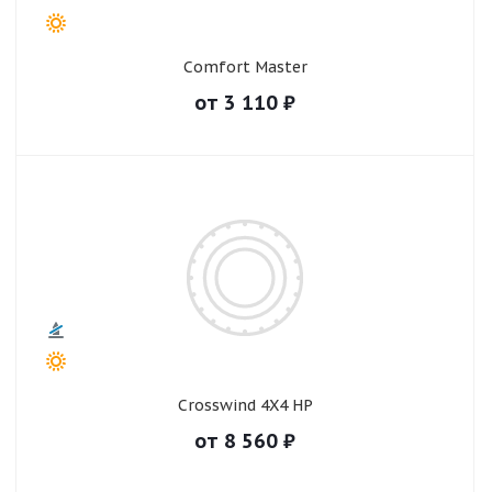
Comfort Master
от
3 110
₽
Crosswind 4X4 HP
от
8 560
₽