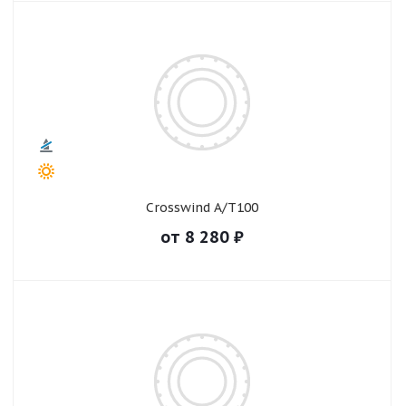
Crosswind A/T100
от
8 280
₽