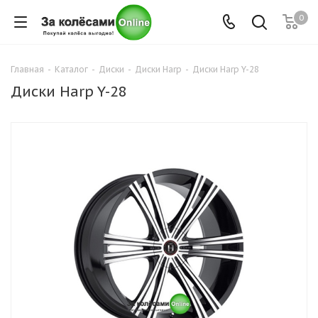
0
Главная
-
Каталог
-
Диски
-
Диски Harp
-
Диски Harp Y-28
Диски Harp Y-28