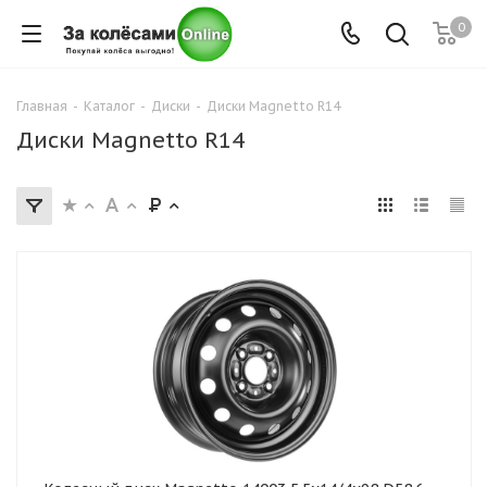
0
Главная
-
Каталог
-
Диски
-
Диски Magnetto R14
Диски Magnetto R14