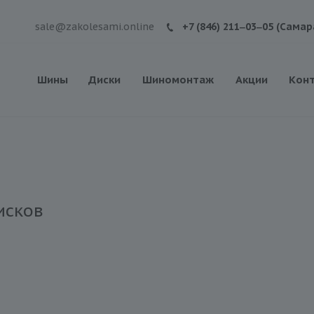
sale@zakolesami.online
+7 (846) 211‒03‒05 (Самар
Шины
Диски
Шиномонтаж
Акции
Кон
исков