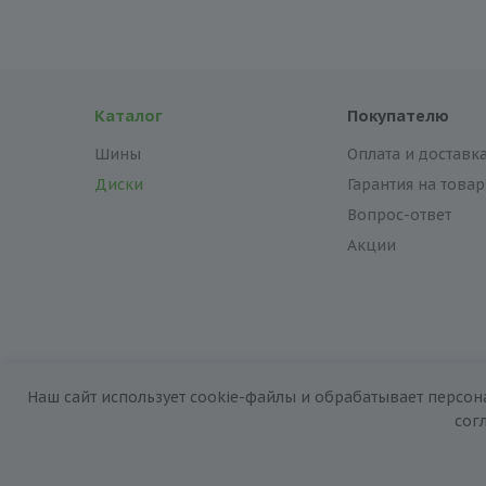
Каталог
Покупателю
Шины
Оплата и доставк
Диски
Гарантия на товар
Вопрос-ответ
Акции
Наш сайт использует cookie-файлы и обрабатывает персон
2026 © «За колёсами.Online»
сог
Запуск сайта —
RuMaster