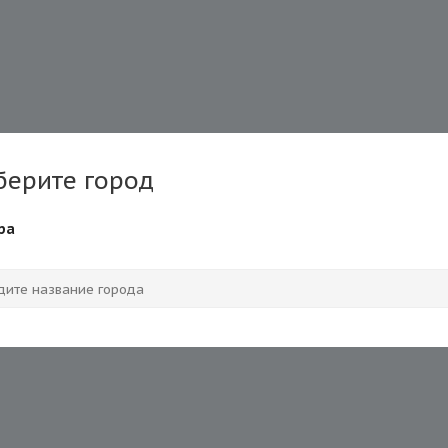
берите город
ра