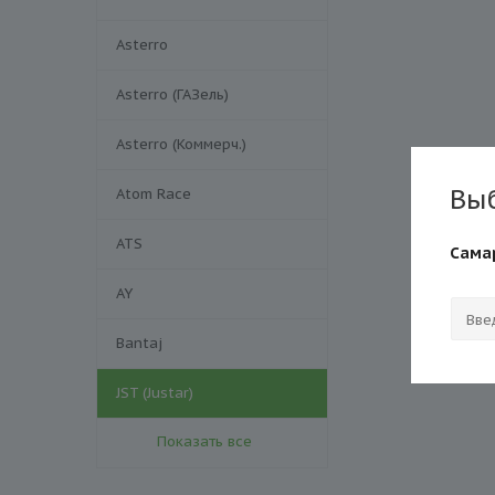
Asterro
Asterro (ГАЗель)
Asterro (Коммерч.)
Вы
Atom Race
ATS
Сама
AY
Bantaj
JST (Justar)
Показать все