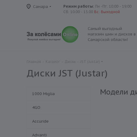
Самара
Режим работы:
Пн -Пт: 10:00 - 19:00
Сб: 10:00 - 15:00
Вс: Выходной
Самый выгодный
магазин шин и дисков в
Самарской области!
Главная
-
Каталог
-
Диски
-
JST (Justar)
Диски JST (Justar)
Модели д
1000 Miglia
4GO
Accuride
Advanti