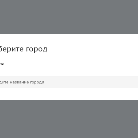
берите город
ра