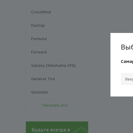
CrossWind
Dunlop
Formula
Вы
Forward
Сама
Galaxy (Yokohama ATG)
General Tire
Gislaved
Показать все
Будьте всегда в