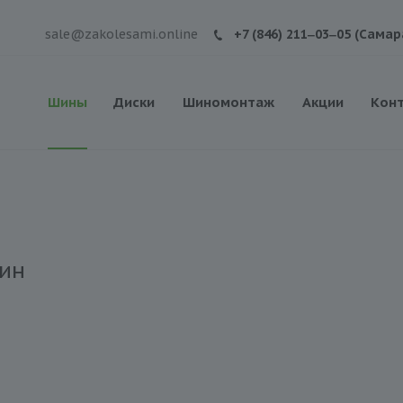
sale@zakolesami.online
+7 (846) 211‒03‒05 (Самар
Шины
Диски
Шиномонтаж
Акции
Кон
ин