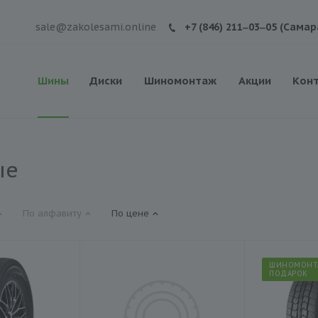
sale@zakolesami.online
+7 (846) 211‒03‒05 (Самар
Шины
Диски
Шиномонтаж
Акции
Кон
ые
По алфавиту
По цене
ШИНОМОНТ
ПОДАРОК