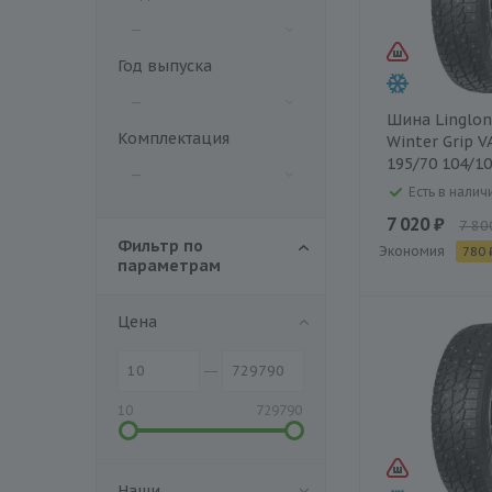
—
Год выпуска
—
Шина Linglon
Комплектация
Winter Grip V
195/70 104/1
—
Есть в наличи
7 020 ₽
7 80
Фильтр по
Экономия
780 
параметрам
Цена
10
729790
Наши