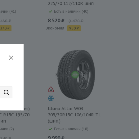
225/70 112/110R шип
ичии (41)
Есть в наличии (40)
8 520 ₽
 460 ₽
9 470 ₽
Экономия
 370 ₽
950 ₽
(Nokian Tyres)
Шина Attar W03
 R15C 195/70
205/70R15C 106/104R TL
шип
(шип.)
ичии (2)
Есть в наличии (18)
9 990 ₽
 740 ₽