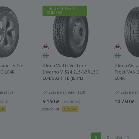
ШИНОМОНТАЖ В
ПОДАРОК
aracter Ice
Шина Viatti Vettore
Шина Gisla
5C 104R
Inverno V-524 215/65R15C
Frost VAN 
104/102R TL (шип.)
104R
ии (133)
Есть в наличии (114)
Есть в нал
9 150 ₽
10 730 ₽
20 ₽
10 400 ₽
Экономия
0 ₽
1 250 ₽
1
2
Все