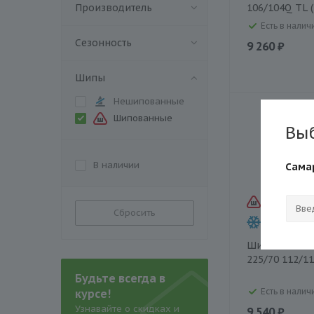
Производитель
106/104Q TL (
Есть в наличи
Сезонность
9 260 ₽
Шипы
Нешипованные
Шипованные
Вы
В наличии
Сама
Сбросить
Шина Attar 
225/70 112/1
Будьте всегда в
Есть в наличи
курсе!
Узнавайте о скидках и
9 540 ₽