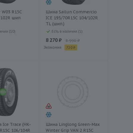
r W03 R15C
Шина Sailun Commercio
/102R шип
ICE 195/70R15C 104/102R
TL (шип.)
ичии (10)
Есть в наличии (1)
8 270 ₽
8 990 ₽
Экономия
720 ₽
Ice Trace (HK-
Шина Linglong Green-Max
0R15C 106/104R
Winter Grip VAN 2 R15C