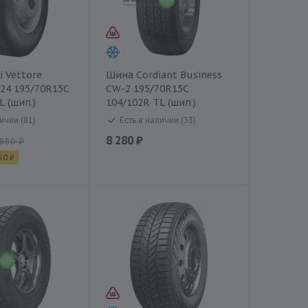
i Vettore
Шина Cordiant Business
524 195/70R15C
CW-2 195/70R15C
L (шип.)
104/102R TL (шип.)
ичии (81)
Есть в наличии (33)
8 280 ₽
 880 ₽
50 ₽