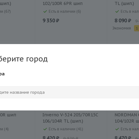
шип.)
102/100R 6PR шип
TL (шип.)
и (67)
Есть в наличии (6)
Есть в нал
9 350 ₽
8 090 ₽
9
Экономия
1
берите город
ра
W03 R15C
Шина Viatti Vettore
Шина Ikon 
10R шип
Inverno V-524 205/70R15C
NORDMAN C
106/104R TL (шип.)
104/102R 
и (4)
Есть в наличии (41)
Есть в нал
8 420 ₽
8 470 ₽
9 570 ₽
9