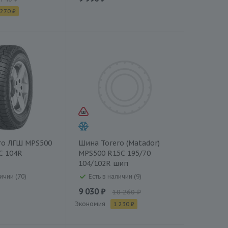
 270 ₽
ro ЛГШ MPS500
Шина Torero (Matador)
C 104R
MPS500 R15C 195/70
104/102R шип
ичии (70)
Есть в наличии (9)
9 030 ₽
10 260 ₽
Экономия
1 230 ₽