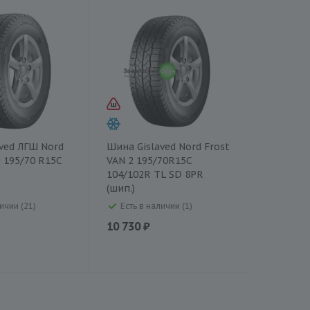
ved ЛГШ Nord
Шина Gislaved Nord Frost
2 195/70 R15C
VAN 2 195/70R15C
104/102R TL SD 8PR
(шип.)
ичии (21)
Есть в наличии (1)
10 730 ₽