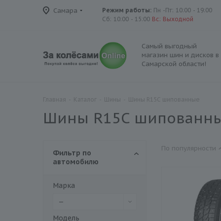
Самара
Режим работы:
Пн -Пт: 10:00 - 19:00
Сб: 10:00 - 15:00
Вс: Выходной
Самый выгодный
магазин шин и дисков в
Самарской области!
Главная
-
Каталог
-
Шины
-
Шины R15C шипованные
Шины R15C шипованн
По популярности
Фильтр по
автомобилю
Марка
—
Модель