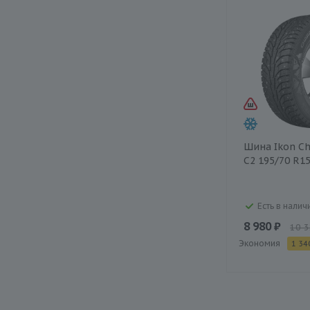
Шина Ikon Ch
C2 195/70 R1
Есть в налич
8 980 ₽
10 3
Экономия
1 34