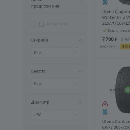
предложения
Шина Linglon
Winter Grip V
215/70 109/1
Run on flat
Есть в наличи
7 700 ₽
8 56
Ширина
Экономия
860 
Все
Высота
Все
Диаметр
15C
Шина Cordian
CW-2 205/70