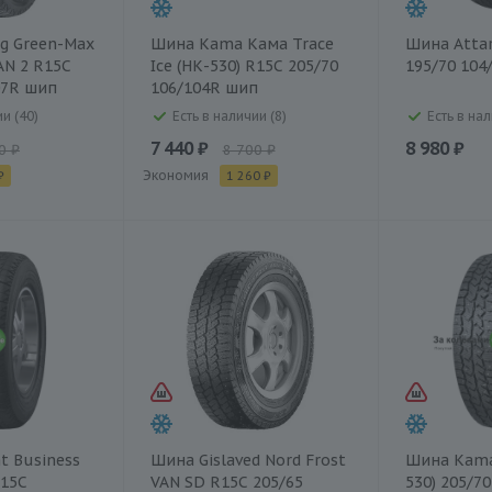
g Green-Max
Шина Kama Кама Trace
Шина Atta
AN 2 R15C
Ice (НК-530) R15C 205/70
195/70 104
07R шип
106/104R шип
и (40)
Есть в наличии (8)
Есть в нал
7 440 ₽
8 980 ₽
0 ₽
8 700 ₽
Экономия
₽
1 260 ₽
t Business
Шина Gislaved Nord Frost
Шина Kama 
R15C
VAN SD R15C 205/65
530) 205/7