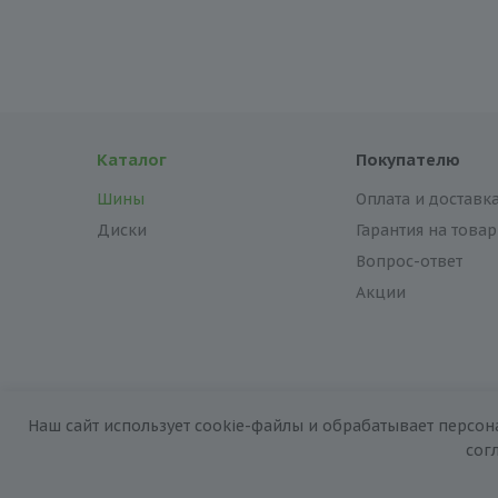
Каталог
Покупателю
Шины
Оплата и доставк
Диски
Гарантия на товар
Вопрос-ответ
Акции
Наш сайт использует cookie-файлы и обрабатывает персон
сог
2026 © «За колёсами.Online»
Запуск сайта —
RuMaster