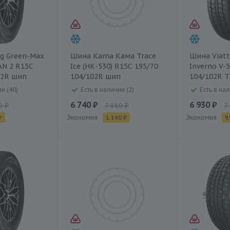
g Green-Max
Шина Kama Кама Trace
Шина Viatt
AN 2 R15C
Ice (НК-530) R15C 195/70
Inverno V-
02R шип
104/102R шип
104/102R T
и (40)
Есть в наличии (2)
Есть в нал
6 740 ₽
6 930 ₽
0 ₽
7 880 ₽
7
Экономия
Экономия
₽
1 140 ₽
9