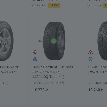
Экономия
Экономия
1 150 ₽
1
d ЛГШ Nord
Шина Cordiant Business
Шина Tore
15/65 R15C
CW-2 225/70R15C
195/70 R15
112/110Q TL (шип.)
и (20)
Есть в наличии (56)
Есть в нал
10 230 ₽
10 260 ₽