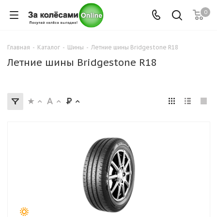
0
Главная
-
Каталог
-
Шины
-
Летние шины Bridgestone R18
Летние шины Bridgestone R18