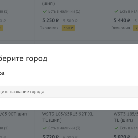
(шип.)
и (1)
Есть в наличии (1)
Есть в нал
5 250 ₽
5 440 ₽
0 ₽
5 580 ₽
5
Экономия
Экономия
₽
330 ₽
3
ШИНОМОНТАЖ В
ШИНОМОНТ
ПОДАРОК
ПОДАРОК
берите город
ра
ce Blazer
Шина Sailun Ice Blazer
Шина Sailu
/65 90T шип
WST3 185/65R15 92T XL
WST3 185/
TL (шип.)
TL (шип.)
и (1)
Есть в наличии (3)
Есть в нал
5 720 ₽
5 820 ₽
0 ₽
6 080 ₽
6