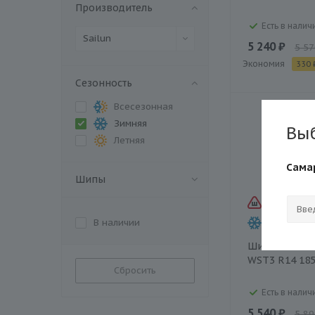
Производитель
Есть в наличи
Sailun
5 240 ₽
5 57
Экономия
330 
Сезонность
Всесезонная
Зимняя
Вы
Летняя
Сама
Шипы
В наличии
Шина Sailun I
WST3 R14 185
Сбросить
Есть в наличи
5 540 ₽
5 89