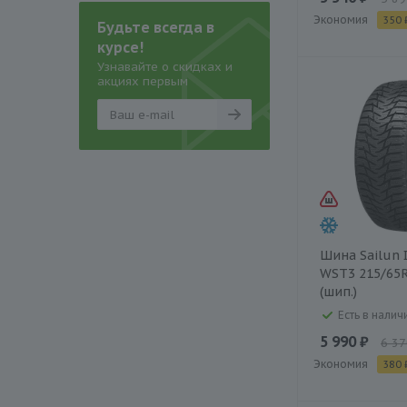
Экономия
350 
Будьте всегда в
курсе!
Узнавайте о скидках и
акциях первым
Шина Sailun I
WST3 215/65R
(шип.)
Есть в наличи
5 990 ₽
6 37
Экономия
380 