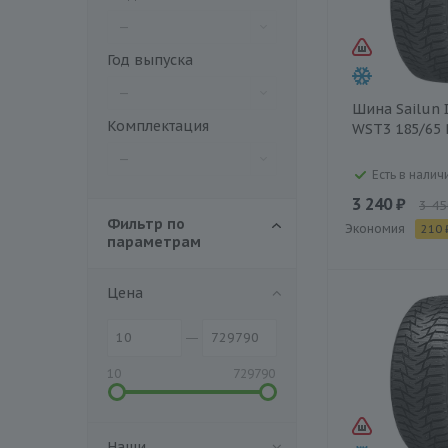
—
Год выпуска
—
Шина Sailun I
Комплектация
WST3 185/65 
—
Есть в наличи
3 240 ₽
3 45
Фильтр по
Экономия
210 
параметрам
Цена
10
729790
Наши