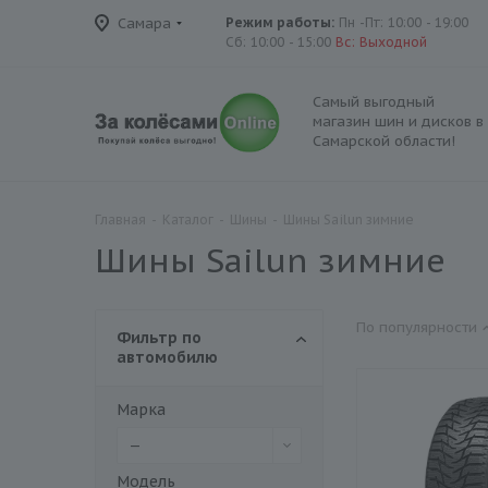
Самара
Режим работы:
Пн -Пт: 10:00 - 19:00
Сб: 10:00 - 15:00
Вс: Выходной
Самый выгодный
магазин шин и дисков в
Самарской области!
Главная
-
Каталог
-
Шины
-
Шины Sailun зимние
Шины Sailun зимние
По популярности
Фильтр по
автомобилю
Марка
—
Модель