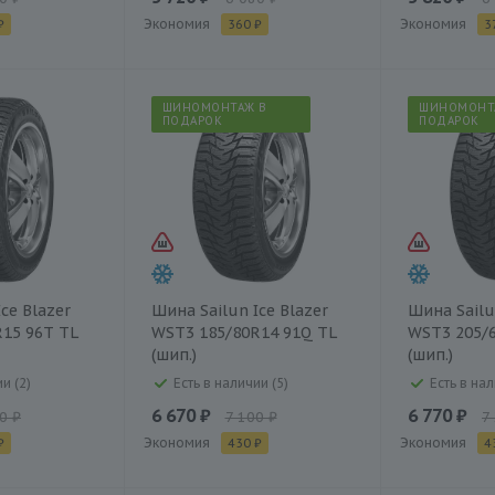
Экономия
Экономия
₽
360 ₽
3
ШИНОМОНТАЖ В
ШИНОМОНТ
ПОДАРОК
ПОДАРОК
ce Blazer
Шина Sailun Ice Blazer
Шина Sailu
15 96T TL
WST3 185/80R14 91Q TL
WST3 205/
(шип.)
(шип.)
и (2)
Есть в наличии (5)
Есть в нал
6 670 ₽
6 770 ₽
0 ₽
7 100 ₽
7
Экономия
Экономия
₽
430 ₽
4