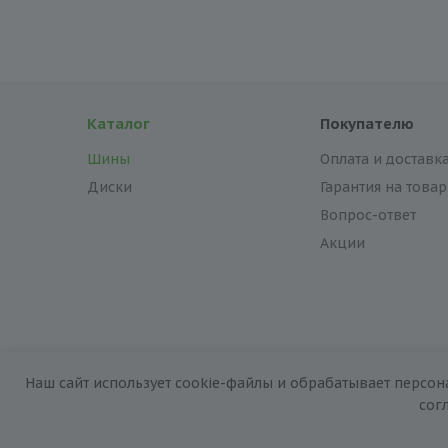
Каталог
Покупателю
Шины
Оплата и доставк
Диски
Гарантия на товар
Вопрос-ответ
Акции
Наш сайт использует cookie-файлы и обрабатывает персон
2026 © «За колёсами.Online»
сог
Запуск сайта —
RuMaster