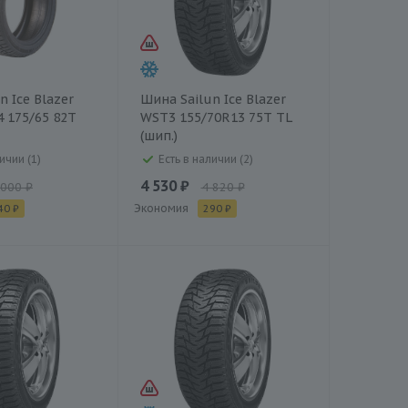
n Ice Blazer
Шина Sailun Ice Blazer
4 175/65 82T
WST3 155/70R13 75T TL
(шип.)
ичии (1)
Есть в наличии (2)
4 530 ₽
 000 ₽
4 820 ₽
Экономия
40 ₽
290 ₽