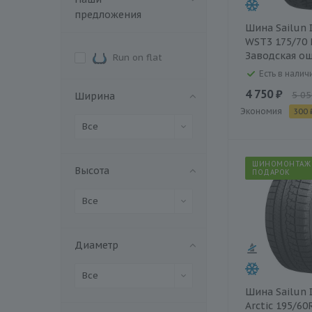
предложения
Шина Sailun I
WST3 175/70 
Заводская о
Run on flat
Есть в наличи
4 750 ₽
5 05
Ширина
Экономия
300 
Все
ШИНОМОНТАЖ
Высота
ПОДАРОК
Все
Диаметр
Все
Шина Sailun 
Arctic 195/60