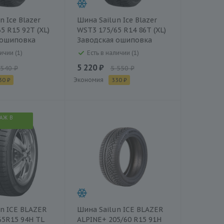
n Ice Blazer
Шина Sailun Ice Blazer
5 R15 92T (XL)
WST3 175/65 R14 86T (XL)
 ошиповка
Заводская ошиповка
ичии (1)
Есть в наличии (1)
5 220 ₽
 540 ₽
5 550 ₽
Экономия
30 ₽
330 ₽
АЖ В
n ICE BLAZER
Шина Sailun ICE BLAZER
/65R15 94H TL
ALPINE+ 205/60 R15 91H