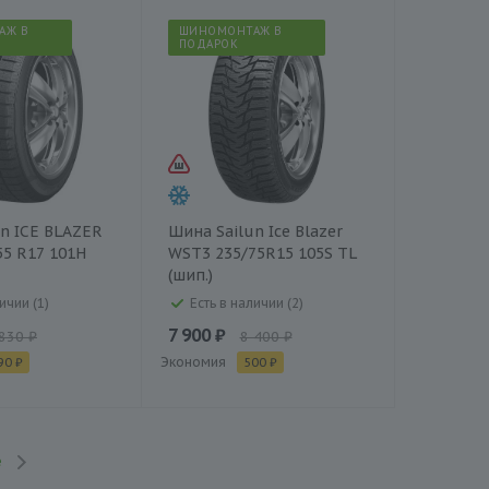
АЖ В
ШИНОМОНТАЖ В
ПОДАРОК
n ICE BLAZER
Шина Sailun Ice Blazer
55 R17 101H
WST3 235/75R15 105S TL
(шип.)
ичии (1)
Есть в наличии (2)
7 900 ₽
 830 ₽
8 400 ₽
Экономия
90 ₽
500 ₽
е