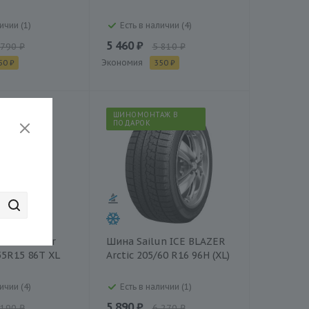
ичии (1)
Есть в наличии (4)
5 460 ₽
 790 ₽
5 810 ₽
Экономия
50 ₽
350 ₽
АЖ В
ШИНОМОНТАЖ В
ПОДАРОК
n Ice Blazer
Шина Sailun ICE BLAZER
55R15 86T XL
Arctic 205/60 R16 96H (XL)
ичии (4)
Есть в наличии (1)
5 890 ₽
 190 ₽
6 270 ₽