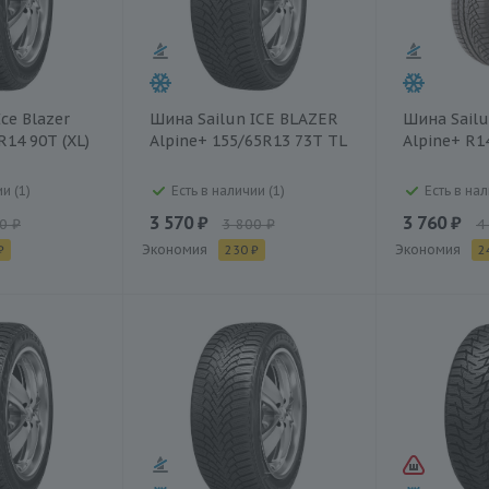
ce Blazer
Шина Sailun ICE BLAZER
Шина Sailu
R14 90T (XL)
Alpine+ 155/65R13 73T TL
Alpine+ R1
и (1)
Есть в наличии (1)
Есть в нал
3 570 ₽
3 760 ₽
0 ₽
3 800 ₽
4
Экономия
Экономия
₽
230 ₽
2