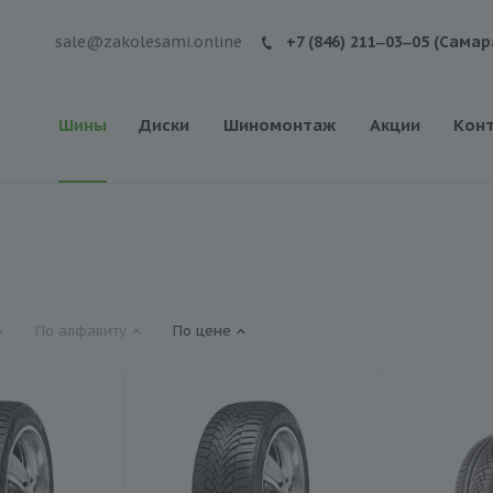
sale@zakolesami.online
+7 (846) 211‒03‒05 (Самар
Шины
Диски
Шиномонтаж
Акции
Кон
По алфавиту
По цене