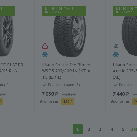
 В
ШИНОМОНТАЖ В
ШИНОМОНТ
ПОДАРОК
ПОДАРОК
ICE BLAZER
Шина Sailun Ice Blazer
Шина Sailu
5/65 R16
WST3 205/60R16 96T XL
Arctic 225/
TL (шип.)
(XL)
и (1)
Есть в наличии (3)
Есть в нал
7 050 ₽
7 440 ₽
0 ₽
7 500 ₽
7
Экономия
Экономия
₽
450 ₽
3
1
2
3
4
5
Вс