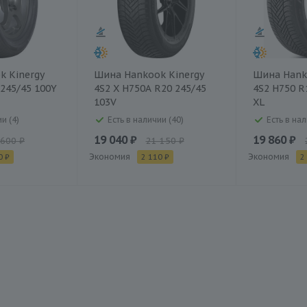
k Kinergy
Шина Hankook Kinergy
Шина Hank
 245/45 100Y
4S2 X H750A R20 245/45
4S2 H750 R
103V
XL
и (4)
Есть в наличии (40)
Есть в нал
19 040 ₽
19 860 ₽
 600 ₽
21 150 ₽
Экономия
Экономия
0 ₽
2 110 ₽
2