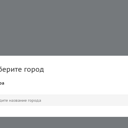
берите город
ра