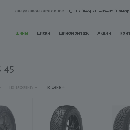
sale@zakolesami.online
+7 (846) 211‒03‒05 (Самар
Шины
Диски
Шиномонтаж
Акции
Кон
 45
По алфавиту
По цене