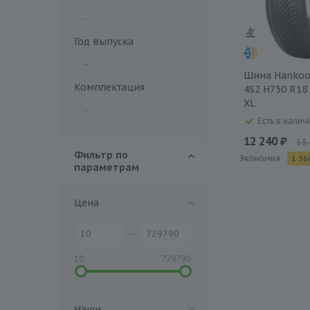
—
Год выпуска
—
Шина Hankoo
Комплектация
4S2 H750 R18
XL
—
Есть в наличи
12 240 ₽
13
Фильтр по
Экономия
1 36
параметрам
Цена
10
729790
Наши