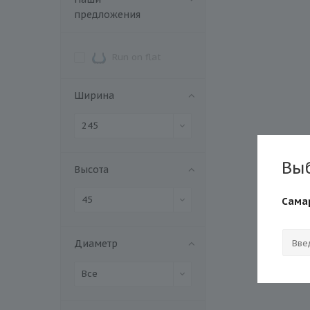
предложения
Run on flat
Ширина
245
Вы
Высота
45
Сама
Диаметр
Все