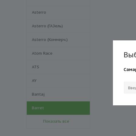
Asterro
Asterro (ГАЗель)
Asterro (Коммерч.)
Вы
Atom Race
ATS
Сама
AY
Bantaj
Barret
Показать все