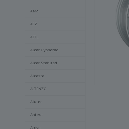
Aero
AEZ
AITL
Alcar Hybridrad
Alcar Stahlrad
Alcasta
ALTENZO
Alutec
Antera
Arrivo