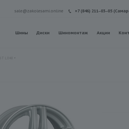
sale@zakolesami.online
+7 (846) 211‒03‒05 (Самар
Шины
Диски
Шиномонтаж
Акции
Кон
 BT L048