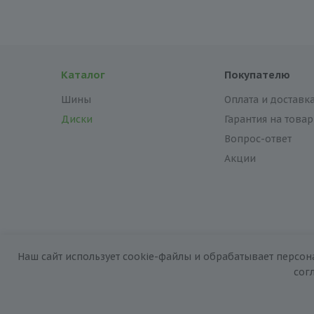
Каталог
Покупателю
Шины
Оплата и доставк
Диски
Гарантия на товар
Вопрос-ответ
Акции
Наш сайт использует cookie-файлы и обрабатывает персон
2026 © «За колёсами.Online»
сог
Запуск сайта —
RuMaster