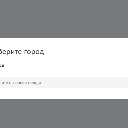
берите город
ра