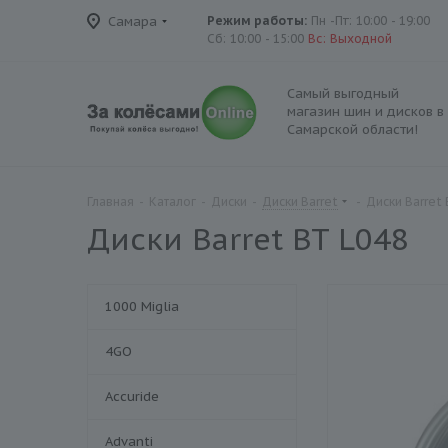
Самара
Режим работы:
Пн -Пт: 10:00 - 19:00
Сб: 10:00 - 15:00
Вс: Выходной
Самый выгодный
магазин шин и дисков в
Самарской области!
Главная
-
Каталог
-
Диски
-
Диски Barret
-
Диски Barret
Диски Barret BT L048
1000 Miglia
4GO
Accuride
Advanti