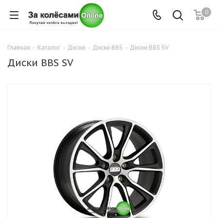
0
Главная
-
Каталог
-
Диски
-
Диски BBS
-
Диски BBS SV
Диски BBS SV