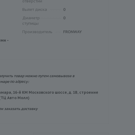
отверстий
Вылет диска
0
Диаметр
0
ступицы
Производитель
FRONWAY
ми -
олучить товар можно путем самовывоза в
по адресу:
амаре
амара, 16-й КМ Московского шоссе, д. 1В, строение
 (ТЦ Авто Молл)
ли заказать доставку