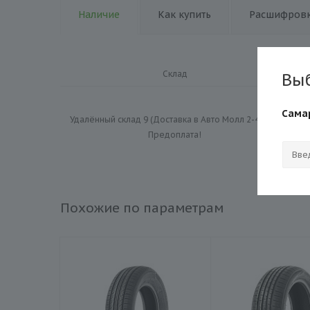
Наличие
Как купить
Расшифровк
Склад
Вы
Сама
Удалённый склад 9 (Доставка в Авто Молл 2-4 дня)
Предоплата!
Э
Похожие по параметрам