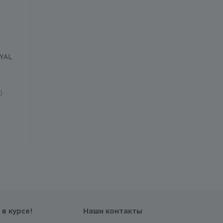
YAL
Колесный диск ROYAL
Колесный диск ROY
BLACK ROYALMILE
BLACK ROYALMILE
155x/0x D0 ET0
165x/0x D0 ET0
)
Есть в наличии (7)
Есть в наличии (1)
3 420 ₽
3 470 ₽
3 980 ₽
4 040 ₽
Экономия
560 ₽
Экономия
570 ₽
 в курсе!
Наши контакты