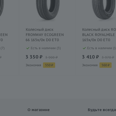
Колесный диск
Колесный диск RO
REEN
FRONWAY ECOGREEN
BLACK ROYALMILE
T0
66 165x/0x D0 ET0
165x/0x D0 ET0
(7)
Есть в наличии (3)
Есть в наличии (1
3 350 ₽
3 410 ₽
₽
3 900 ₽
3 970 ₽
Экономия
550 ₽
Экономия
560 ₽
О магазине
Будьте всегда