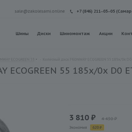
sale@zakolesami.online
+7 (846) 211‒03‒05 (Самар
Шины
Диски
Шиномонтаж
Акции
Кон
ONWAY ECOGREEN 55
-
Колесный диск FRONWAY ECOGREEN 55 185x/0x D0
Y ECOGREEN 55 185x/0x D0 E
3 810 ₽
4 430 ₽
Экономия
620 ₽