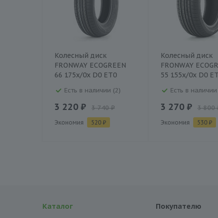
Колесный диск
Колесный диск
FRONWAY ECOGREEN
FRONWAY ECOG
66 175x/0x D0 ET0
55 155x/0x D0 E
Есть в наличии (2)
Есть в наличии 
3 220 ₽
3 270 ₽
3 740 ₽
3 800 
Экономия
520 ₽
Экономия
530 ₽
Каталог
Покупателю