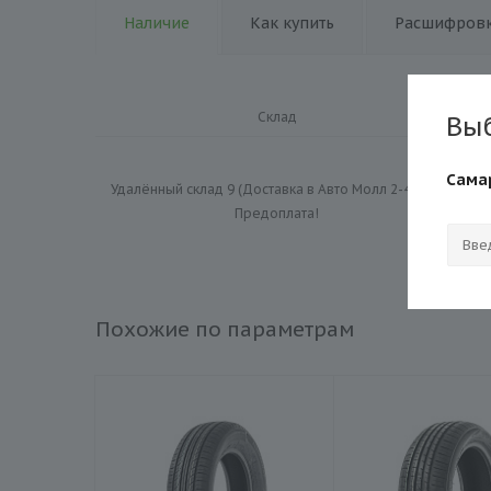
Наличие
Как купить
Расшифровк
Склад
Вы
Сама
Удалённый склад 9 (Доставка в Авто Молл 2-4 дня)
Предоплата!
Э
Похожие по параметрам