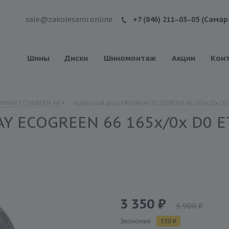
sale@zakolesami.online
+7 (846) 211‒03‒05 (Самар
Шины
Диски
Шиномонтаж
Акции
Кон
ONWAY ECOGREEN 66
-
Колесный диск FRONWAY ECOGREEN 66 165x/0x D0
Y ECOGREEN 66 165x/0x D0 E
3 350 ₽
3 900 ₽
Экономия
550 ₽