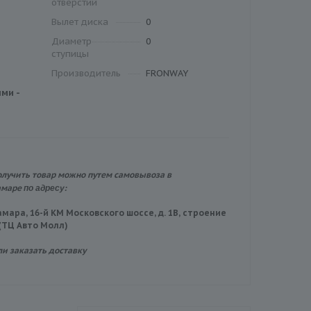
отверстий
Вылет диска
0
Диаметр
0
ступицы
Производитель
FRONWAY
ми -
олучить товар можно путем самовывоза в
по адресу:
амаре
амара, 16-й КМ Московского шоссе, д. 1В, строение
 (ТЦ Авто Молл)
ли заказать доставку