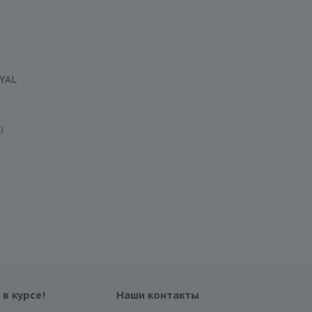
YAL
Колесный диск ROYAL
Колесный диск
BLACK ROYALMILE
FRONWAY DURAMAX 
165x/0x D0 ET0
155x/0x D0 ET0
)
Есть в наличии (1)
Есть в наличии (1)
3 470 ₽
3 560 ₽
4 040 ₽
4 140 ₽
Экономия
570 ₽
Экономия
580 ₽
 в курсе!
Наши контакты