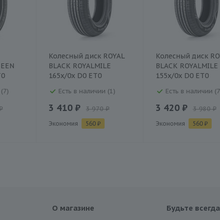
Колесный диск ROYAL
Колесный диск RO
REEN
BLACK ROYALMILE
BLACK ROYALMILE
T0
165x/0x D0 ET0
155x/0x D0 ET0
(7)
Есть в наличии (1)
Есть в наличии (7
3 410 ₽
3 420 ₽
₽
3 970 ₽
3 980 ₽
Экономия
560 ₽
Экономия
560 ₽
О магазине
Будьте всегда