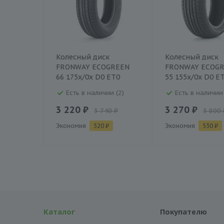
Колесный диск
Колесный диск
FRONWAY ECOGREEN
FRONWAY ECOG
66 175x/0x D0 ET0
55 155x/0x D0 E
Есть в наличии (2)
Есть в наличии 
3 220 ₽
3 270 ₽
3 740 ₽
3 800 
Экономия
520 ₽
Экономия
530 ₽
Каталог
Покупателю