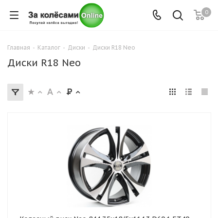
0
Главная
-
Каталог
-
Диски
-
Диски R18 Neo
Диски R18 Neo