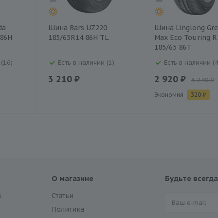
da
Шина Bars UZ220
Шина Linglong Gre
 86H
185/65R14 86H TL
Max Eco Touring R
185/65 86T
(16)
Есть в наличии (1)
Есть в наличии (4
3 210 ₽
2 920 ₽
3 240 ₽
Экономия
320 ₽
О магазине
Будьте всегда
а
Статьи
Политика