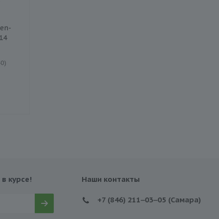
en-
Шина Bars SolarFlexx
Шина Nankang NA1 
14
185/65 R14 86H
185/65 86H
0)
Есть в наличии (124)
Есть в наличии (1)
3 380 ₽
3 400 ₽
 в курсе!
Наши контакты
+7 (846) 211‒03‒05 (Самара)