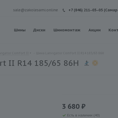
sale@zakolesami.online
+7 (846) 211‒03‒05 (Самар
Шины
Диски
Шиномонтаж
Акции
Кон
igator Comfort II
-
Шина Lanvigator Comfort II R14 185/65 86H
t II R14 185/65 86H
3 680 ₽
Есть в наличии (40)