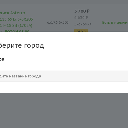
5 700 ₽
диск Asterro
6 630 ₽
115 6x17,5/6x205
Есть в наличи
6x17.5 6x205
Экономия
 M18 Sil (1702A)
к, FOTON 93,99
930 ₽
берите город
ра