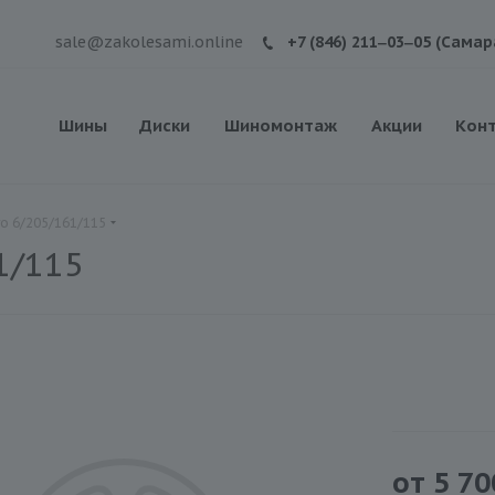
sale@zakolesami.online
+7 (846) 211‒03‒05 (Самар
Шины
Диски
Шиномонтаж
Акции
Кон
ro 6/205/161/115
1/115
от
5 70