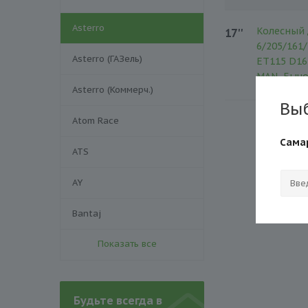
Asterro
Колесный 
17''
6/205/161/
Asterro (ГАЗель)
ET115 D161
MAN, Бычо
Asterro (Коммерч.)
Вы
Atom Race
Сама
ATS
AY
Bantaj
Показать все
Будьте всегда в