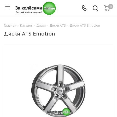
0
Главная
-
Каталог
-
Диски
-
Диски ATS
-
Диски ATS Emotion
Диски ATS Emotion