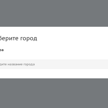
берите город
ра