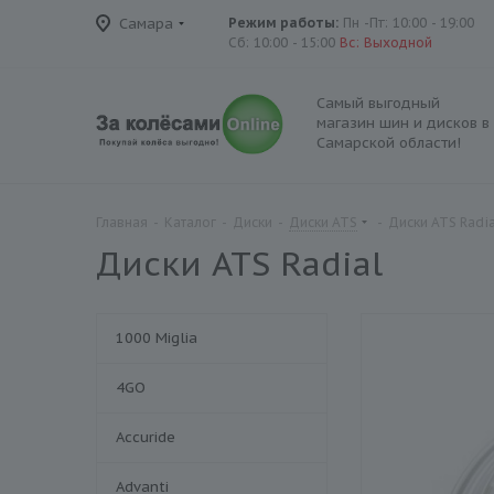
Самара
Режим работы:
Пн -Пт: 10:00 - 19:00
Сб: 10:00 - 15:00
Вс: Выходной
Самый выгодный
магазин шин и дисков в
Самарской области!
Главная
-
Каталог
-
Диски
-
Диски ATS
-
Диски ATS Radia
Диски ATS Radial
1000 Miglia
4GO
Accuride
Advanti