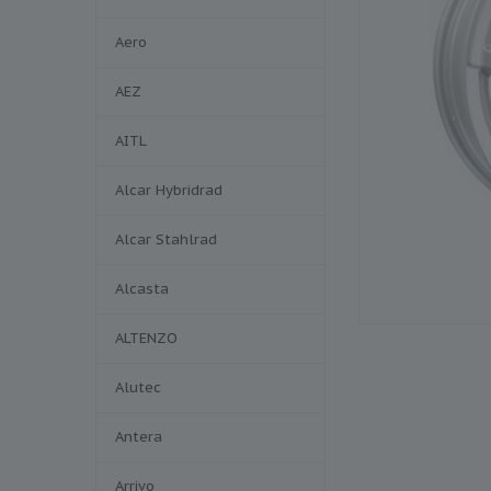
Aero
AEZ
AITL
Alcar Hybridrad
Alcar Stahlrad
Alcasta
ALTENZO
Alutec
Antera
Arrivo