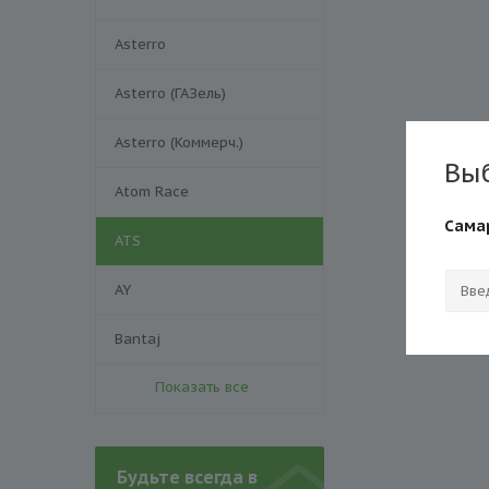
Asterro
Asterro (ГАЗель)
Asterro (Коммерч.)
Вы
Atom Race
Сама
ATS
AY
Bantaj
Показать все
Будьте всегда в