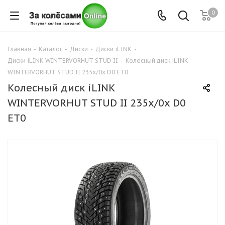
0
Главная
-
Каталог
-
Диски
-
Диски iLINK
-
Диски iLINK WINTERVORHUT STUD II
-
Колесный диск iLINK
WINTERVORHUT STUD II 235x/0x D0 ET0
Колесный диск iLINK
WINTERVORHUT STUD II 235x/0x D0
ET0