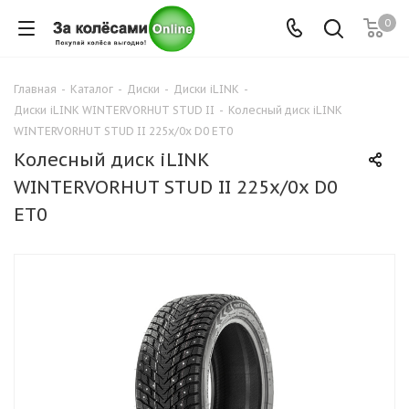
0
Главная
-
Каталог
-
Диски
-
Диски iLINK
-
Диски iLINK WINTERVORHUT STUD II
-
Колесный диск iLINK
WINTERVORHUT STUD II 225x/0x D0 ET0
Колесный диск iLINK
WINTERVORHUT STUD II 225x/0x D0
ET0