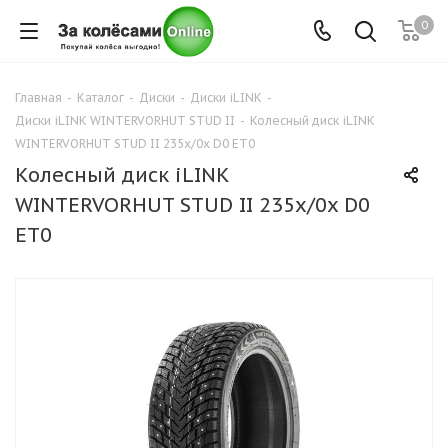
0
Главная
-
Каталог
-
Диски
-
Диски iLINK
-
Диски iLINK WINTERVORHUT STUD II
-
Колесный диск iLINK
WINTERVORHUT STUD II 235x/0x D0 ET0
Колесный диск iLINK
WINTERVORHUT STUD II 235x/0x D0
ET0