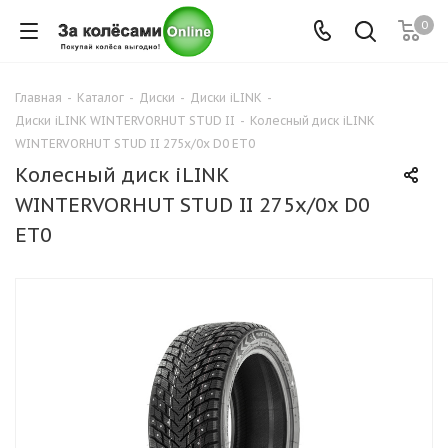
0
Главная
-
Каталог
-
Диски
-
Диски iLINK
-
Диски iLINK WINTERVORHUT STUD II
-
Колесный диск iLINK
WINTERVORHUT STUD II 275x/0x D0 ET0
Колесный диск iLINK
WINTERVORHUT STUD II 275x/0x D0
ET0