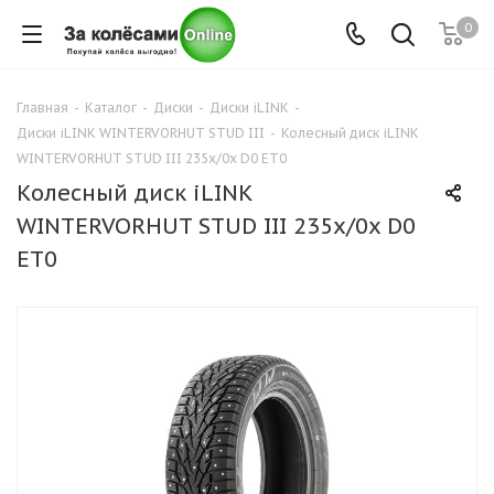
0
Главная
-
Каталог
-
Диски
-
Диски iLINK
-
Диски iLINK WINTERVORHUT STUD III
-
Колесный диск iLINK
WINTERVORHUT STUD III 235x/0x D0 ET0
Колесный диск iLINK
WINTERVORHUT STUD III 235x/0x D0
ET0