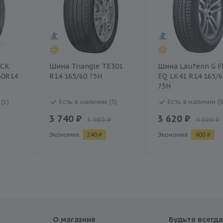
ACK
Шина Triangle TE301
Шина Laufenn G F
60R14
R14 165/60 75H
EQ LK41 R14 165/6
75H
(1)
Есть в наличии (5)
Есть в наличии (8
3 740 ₽
3 620 ₽
3 980 ₽
4 020 ₽
Экономия
240 ₽
Экономия
400 ₽
О магазине
Будьте всегда