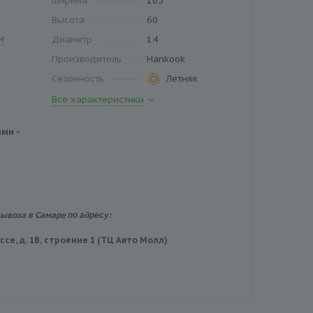
Ширина
165
Высота
60
м
Диаметр
14
Производитель
Hankook
Сезонность
Летняя
Все характеристики
ми -
по адресу:
вывоза в Самаре
се, д. 1В, строение 1 (ТЦ Авто Молл)