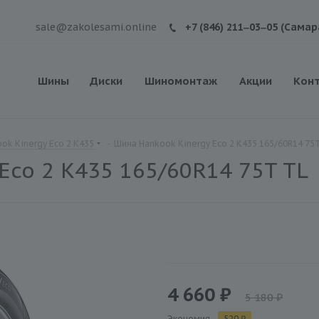
sale@zakolesami.online
+7 (846) 211‒03‒05 (Самар
Шины
Диски
Шиномонтаж
Акции
Кон
ok Kinergy Eco 2 K435
-
Шина Hankook Kinergy Eco 2 K435 165/60R14 75
Eco 2 K435 165/60R14 75T TL
4 660 ₽
5 180 ₽
Экономия
520 ₽