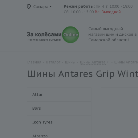
Самара
Режим работы:
Пн -Пт: 10:00 - 19:00
Сб: 10:00 - 15:00
Вс: Выходной
Самый выгодный
магазин шин и дисков в
Самарской области!
Главная
-
Каталог
-
Шины
-
Шины Antares
-
Шины Antares
Шины Antares Grip Wint
Attar
Bars
Ikon Tyres
Altenzo