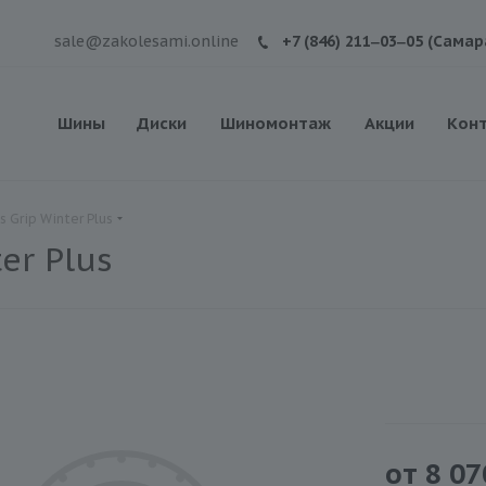
sale@zakolesami.online
+7 (846) 211‒03‒05 (Самар
Шины
Диски
Шиномонтаж
Акции
Кон
 Grip Winter Plus
er Plus
от
8 07