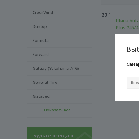
CrossWind
20''
Шина Anta
Dunlop
Plus 245/
Formula
Вы
Forward
Сама
Galaxy (Yokohama ATG)
General Tire
Gislaved
Показать все
Будьте всегда в