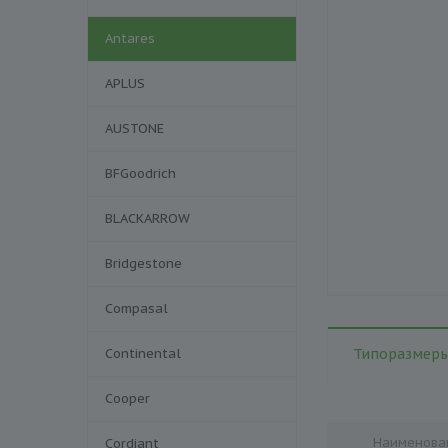
Antares
APLUS
AUSTONE
BFGoodrich
BLACKARROW
Bridgestone
Compasal
Continental
Типоразмеры
Cooper
Наименова
Cordiant