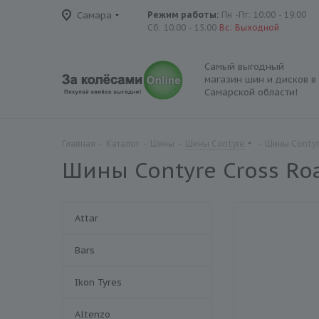
Самара
Режим работы:
Пн -Пт: 10:00 - 19:00
Сб: 10:00 - 15:00
Вс: Выходной
Самый выгодный
магазин шин и дисков в
Самарской области!
Главная
-
Каталог
-
Шины
-
Шины Contyre
-
Шины Contyr
Шины Contyre Cross Ro
Attar
Bars
Ikon Tyres
Altenzo