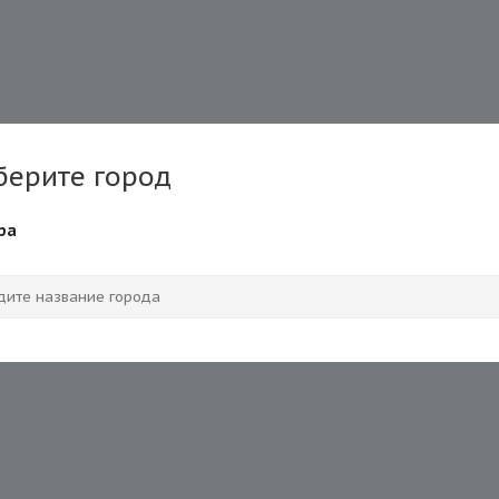
берите город
ра