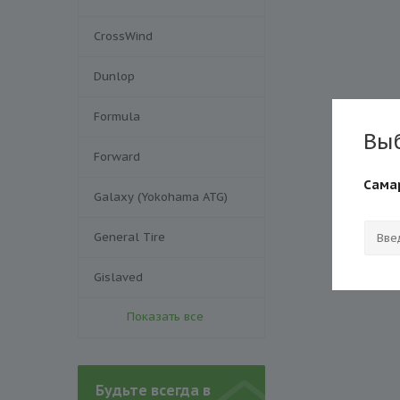
CrossWind
Dunlop
Formula
Вы
Forward
Сама
Galaxy (Yokohama ATG)
General Tire
Gislaved
Показать все
Будьте всегда в