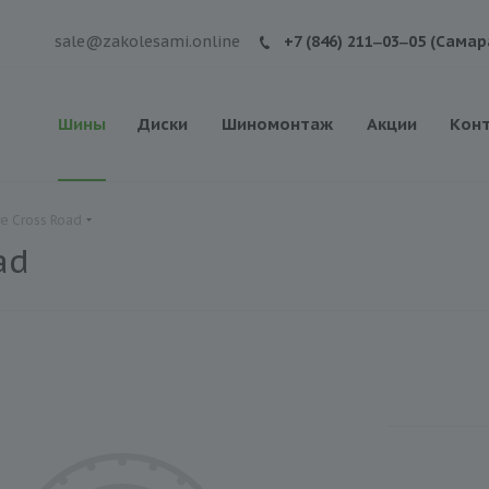
sale@zakolesami.online
+7 (846) 211‒03‒05 (Самар
Шины
Диски
Шиномонтаж
Акции
Кон
e Cross Road
ad