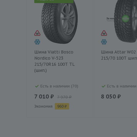
Шина Viatti Bosco
Шина Attar W02
Nordico V-523
215/70 100Т шип
215/70R16 100T TL
(шип.)
Есть в наличии (70)
Есть в наличии 
7 010 ₽
8 050 ₽
7 970 ₽
Экономия
960 ₽