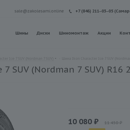
sale@zakolesami.online
+7 (846) 211‒03‒05 (Самар
Шины
Диски
Шиномонтаж
Акции
Кон
cter Ice 7 SUV (Nordman 7 SUV)
-
Шина Ikon Character Ice 7 SUV (Nordma
e 7 SUV (Nordman 7 SUV) R16
10 080 ₽
11 450 ₽