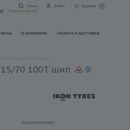
Поиск
Войти
Корзина
0
а)
Заказать звонок
такты
О компании
Оплата и доставка
n 7 SUV) R16 215/70 100T шип
 215/70 100T шип
Характеристики