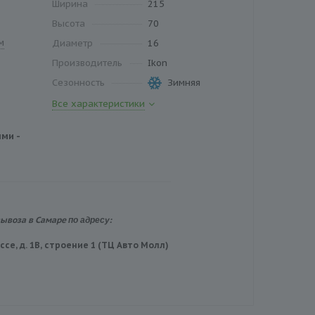
Ширина
215
Высота
70
м
Диаметр
16
Производитель
Ikon
Сезонность
Зимняя
Все характеристики
ми -
по адресу:
вывоза в Самаре
се, д. 1В, строение 1 (ТЦ Авто Молл)