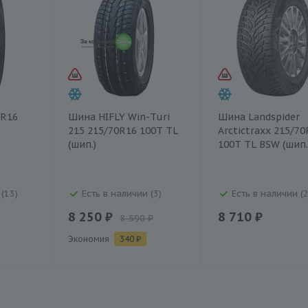
 R16
Шина HIFLY Win-Turi
Шина Landspider
215 215/70R16 100T TL
Arctictraxx 215/70
(шип.)
100T TL BSW (шип.
(13)
Есть в наличии (3)
Есть в наличии (2
8 250 ₽
8 710 ₽
8 590 ₽
Экономия
340 ₽