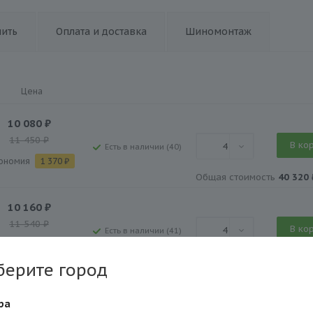
пить
Оплата и доставка
Шиномонтаж
Цена
10 080
₽
11 450
₽
В ко
4
Есть в наличии (40)
ономия
1 370
₽
Общая стоимость
40 320 
10 160
₽
11 540
₽
В ко
4
Есть в наличии (41)
ономия
1 380
₽
Общая стоимость
40 640 
берите город
10 160
₽
ра
11 540
₽
В ко