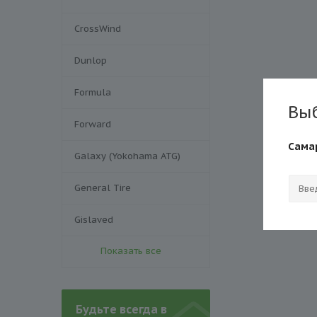
CrossWind
Dunlop
Formula
Вы
Forward
Сама
Galaxy (Yokohama ATG)
General Tire
Gislaved
Показать все
Будьте всегда в