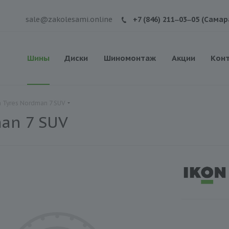
sale@zakolesami.online
+7 (846) 211‒03‒05 (Самар
Шины
Диски
Шиномонтаж
Акции
Кон
 Tyres Nordman 7 SUV
an 7 SUV