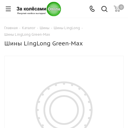
0
Главная
-
Каталог
-
Шины
-
Шины LingLong
-
Шины LingLong Green-Max
Шины LingLong Green-Max