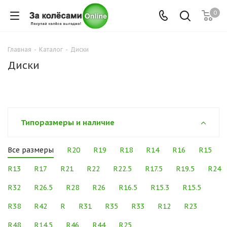
0
Главная
-
Каталог
-
Диски
Диски
Типоразмеры и наличие
Все размеры
R20
R19
R18
R14
R16
R15
R13
R17
R21
R22
R22.5
R17.5
R19.5
R24
R32
R26.5
R28
R26
R16.5
R15.3
R15.5
R38
R42
R
R31
R35
R33
R12
R23
R48
R14.5
R46
R44
R25