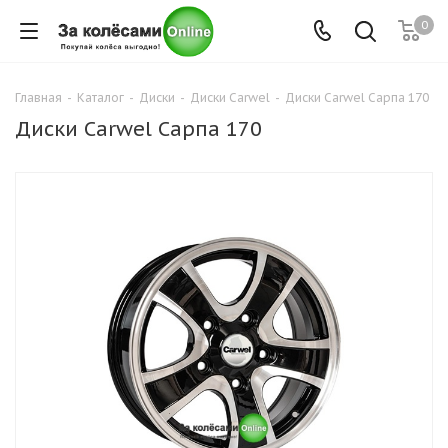
0
Главная
-
Каталог
-
Диски
-
Диски Carwel
-
Диски Carwel Сарпа 170
Диски Carwel Сарпа 170