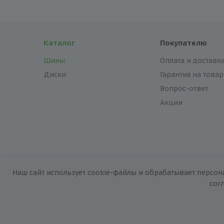
Каталог
Покупателю
Шины
Оплата и доставк
Диски
Гарантия на товар
Вопрос-ответ
Акции
Наш сайт использует cookie-файлы и обрабатывает персон
2026 © «За колёсами.Online»
сог
Запуск сайта —
RuMaster