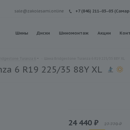
sale@zakolesami.online
+7 (846) 211‒03‒05 (Самар
Шины
Диски
Шиномонтаж
Акции
Кон
idgestone Turanza 6
-
Шина Bridgestone Turanza 6 R19 225/35 88Y XL
za 6 R19 225/35 88Y XL
24 440 ₽
27 770 ₽