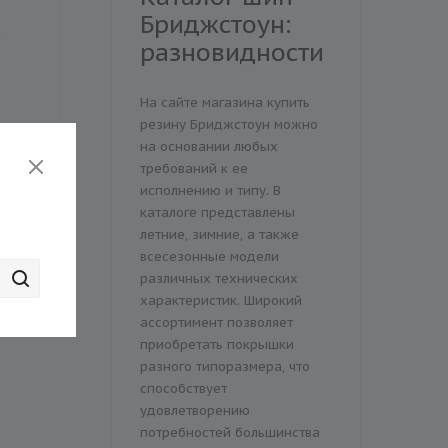
Бриджстоун:
разновидности
На сайте магазина купить
резину Бриджстоун можно
A
Шина Hankook Ventus
Шина Pirelli Powerg
на основании любых
Y XL
evo K137 R19 225/35
225/35 R19 88Y (XL)
требований к ее
88Y XL
исполнению и типу. В
каталоге представлены
)
Есть в наличии (2)
Есть в наличии (1)
летние, зимние, а также
15 860 ₽
20 840 ₽
 ₽
17 620 ₽
23 150 ₽
всесезонные модели
различных технических
Экономия
1 760 ₽
Экономия
2 310 ₽
характеристик. Широкий
ассортимент позволяет
приобретать покрышки
разного типоразмера, что
способствует
удовлетворению
потребностей большинства