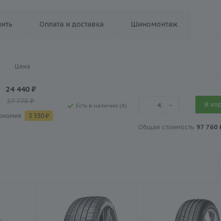
пить
Оплата и доставка
Шиномонтаж
Цена
24 440
₽
27 770
₽
В ко
4
Есть в наличии (4)
ономия
3 330
₽
Общая стоимость
97 760 