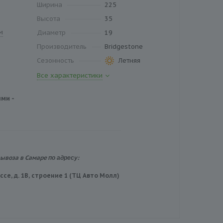
Ширина
225
Высота
35
м
Диаметр
19
Производитель
Bridgestone
Сезонность
Летняя
Все характеристики
ми -
по адресу:
вывоза в Самаре
се, д. 1В, строение 1 (ТЦ Авто Молл)