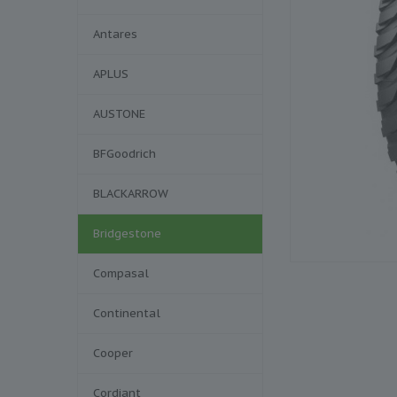
Antares
APLUS
AUSTONE
BFGoodrich
BLACKARROW
Bridgestone
Compasal
Continental
Cooper
Cordiant