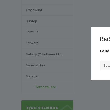
CrossWind
Dunlop
Formula
Вы
Forward
Сама
Galaxy (Yokohama ATG)
General Tire
Gislaved
Показать все
Будьте всегда в