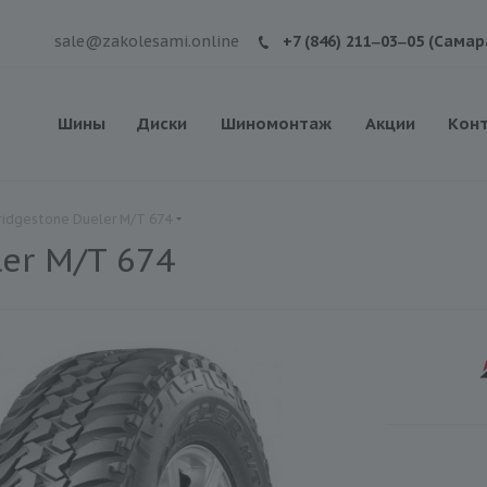
sale@zakolesami.online
+7 (846) 211‒03‒05 (Самар
Шины
Диски
Шиномонтаж
Акции
Кон
idgestone Dueler M/T 674
er M/T 674