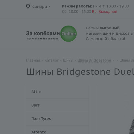
Самара
Режим работы:
Пн -Пт: 10:00 - 19:00
Сб: 10:00 - 15:00
Вс: Выходной
Самый выгодный
магазин шин и дисков в
Самарской области!
Главная
-
Каталог
-
Шины
-
Шины Bridgestone
-
Шины Br
Шины Bridgestone Duel
Attar
Bars
Ikon Tyres
Altenzo