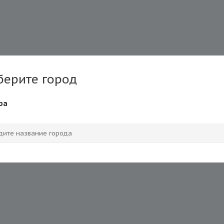
берите город
ра