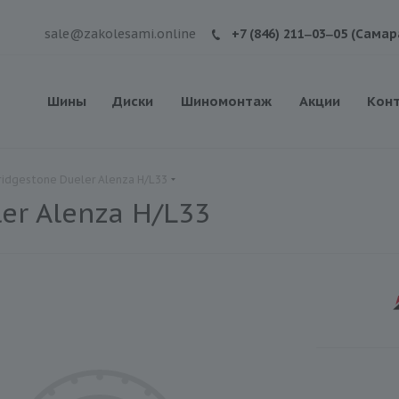
sale@zakolesami.online
+7 (846) 211‒03‒05 (Самар
Шины
Диски
Шиномонтаж
Акции
Кон
idgestone Dueler Alenza H/L33
er Alenza H/L33