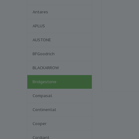
Antares
APLUS
AUSTONE
BFGoodrich
BLACKARROW
Bridgestone
Compasal
Continental
Cooper
Cordiant