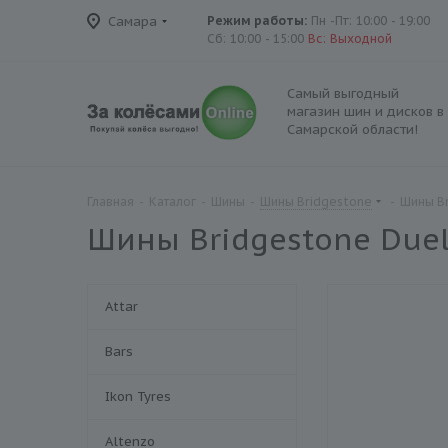
Самара
Режим работы:
Пн -Пт: 10:00 - 19:00
Сб: 10:00 - 15:00
Вс: Выходной
Самый выгодный
магазин шин и дисков в
Самарской области!
Главная
-
Каталог
-
Шины
-
Шины Bridgestone
-
Шины Br
Шины Bridgestone Duel
Attar
Bars
Ikon Tyres
Altenzo