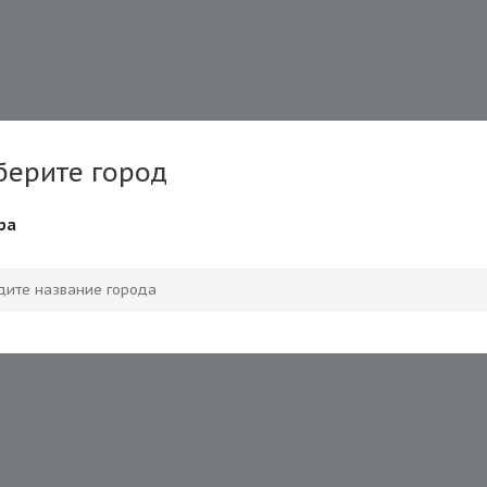
берите город
ра