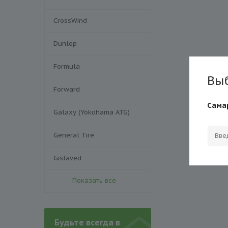
CrossWind
Dunlop
Formula
Вы
Forward
Сама
Galaxy (Yokohama ATG)
General Tire
Gislaved
Показать все
Будьте всегда в