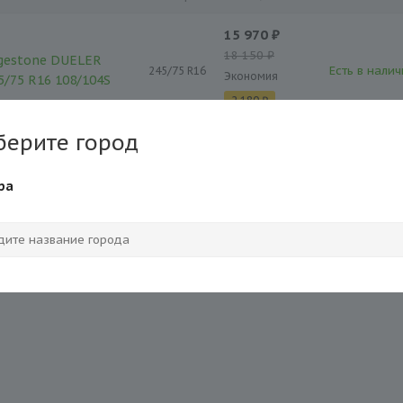
15 970 ₽
18 150 ₽
gestone DUELER
Есть в налич
245/75 R16
Экономия
5/75 R16 108/104S
2 180 ₽
берите город
20 250 ₽
23 010 ₽
gestone DUELER
ра
Есть в налич
265/75 R16
Экономия
5/75 R16 112/109S
2 760 ₽