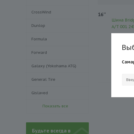
CrossWind
16''
Шина Brid
Dunlop
A/T 001 24
Formula
Вы
Forward
Шина Brid
Сама
A/T 001 26
Galaxy (Yokohama ATG)
General Tire
Gislaved
Показать все
Будьте всегда в