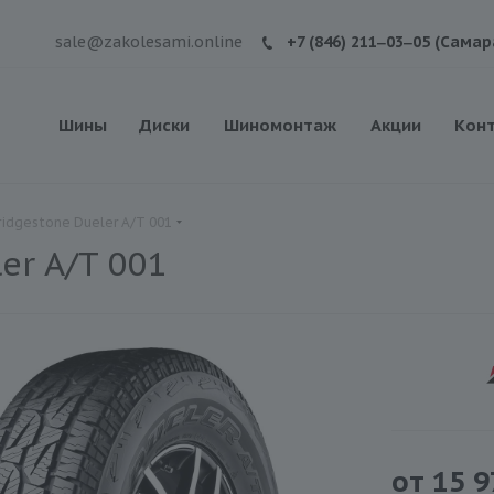
sale@zakolesami.online
+7 (846) 211‒03‒05 (Самар
Шины
Диски
Шиномонтаж
Акции
Кон
idgestone Dueler A/T 001
er A/T 001
от
15 9