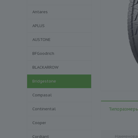
Antares
APLUS
AUSTONE
BFGoodrich
BLACKARROW
Bridgestone
Compasal
Continental
Типоразмеры
Cooper
Наименова
Cordiant