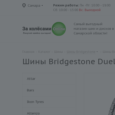
Самара
Режим работы:
Пн -Пт: 10:00 - 19:00
Сб: 10:00 - 15:00
Вс: Выходной
Самый выгодный
магазин шин и дисков в
Самарской области!
Главная
-
Каталог
-
Шины
-
Шины Bridgestone
-
Шины Br
Шины Bridgestone Duel
Attar
Bars
Ikon Tyres
Altenzo