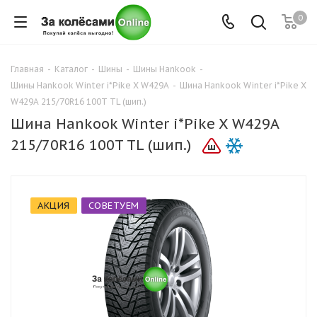
0
Главная
-
Каталог
-
Шины
-
Шины Hankook
-
Шины Hankook Winter i*Pike X W429A
-
Шина Hankook Winter i*Pike X
W429A 215/70R16 100T TL (шип.)
Шина Hankook Winter i*Pike X W429A
215/70R16 100T TL (шип.)
АКЦИЯ
СОВЕТУЕМ