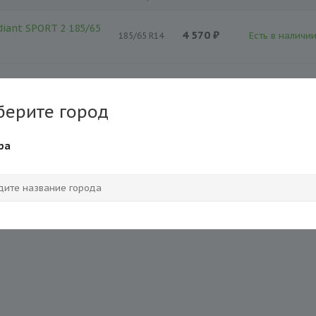
iant SPORT 2 185/65
4 570 ₽
Есть в наличии
185/65 R14
берите город
ра