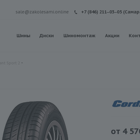
sale@zakolesami.online
+7 (846) 211‒03‒05 (Самар
Шины
Диски
Шиномонтаж
Акции
Кон
nt Sport 2
от
4 57