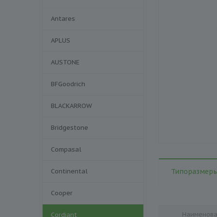
Antares
APLUS
AUSTONE
BFGoodrich
BLACKARROW
Bridgestone
Compasal
Continental
Типоразмеры
Cooper
Наименов
Cordiant