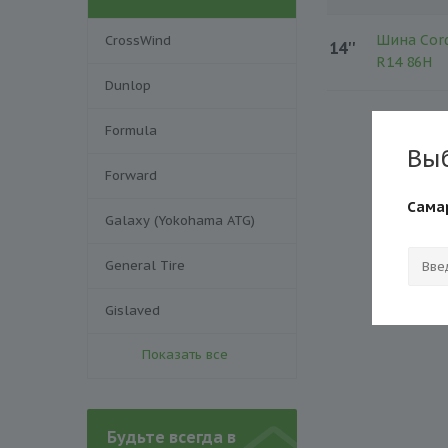
Шина Cord
CrossWind
14''
R14 86H
Dunlop
Formula
Вы
Forward
Сама
Galaxy (Yokohama ATG)
General Tire
Gislaved
Показать все
Будьте всегда в