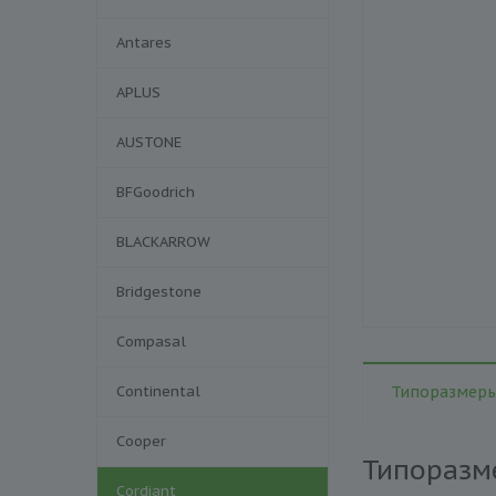
Antares
APLUS
AUSTONE
BFGoodrich
BLACKARROW
Bridgestone
Compasal
Continental
Типоразмеры
Cooper
Типоразм
Cordiant