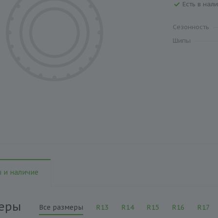
Есть в нали
Сезонность
Шипы
 и наличие
еры
Все размеры
R13
R14
R15
R16
R17