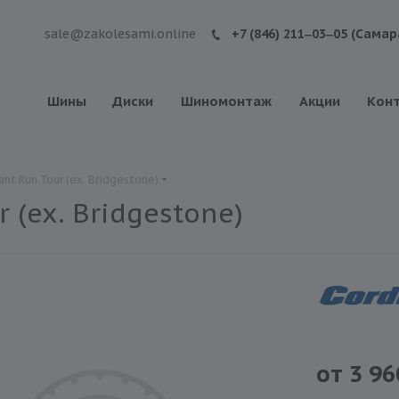
sale@zakolesami.online
+7 (846) 211‒03‒05 (Самар
Шины
Диски
Шиномонтаж
Акции
Кон
nt Run Tour (ex. Bridgestone)
 (ex. Bridgestone)
от
3 96