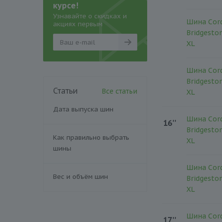
курсе!
Узнавайте о скидках и
Шина Cord
акциях первым
Bridgesto
XL
Шина Cord
Bridgesto
Статьи
Все статьи
XL
Дата выпуска шин
Шина Cord
16''
Bridgesto
Как правильно выбрать
XL
шины
Шина Cord
Вес и объём шин
Bridgesto
XL
Шина Cord
17''