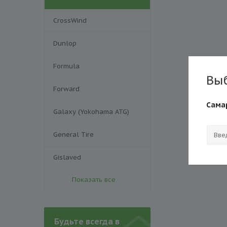
CrossWind
Dunlop
Formula
Вы
Forward
Сама
Galaxy (Yokohama ATG)
General Tire
Gislaved
Показать все
Будьте всегда в