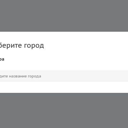
берите город
ра