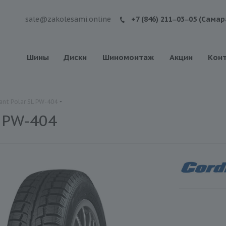
sale@zakolesami.online
+7 (846) 211‒03‒05 (Самар
Шины
Диски
Шиномонтаж
Акции
Кон
nt Polar SL PW-404
 PW-404