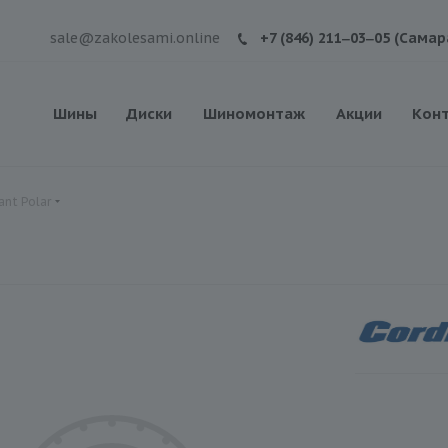
sale@zakolesami.online
+7 (846) 211‒03‒05 (Самар
Шины
Диски
Шиномонтаж
Акции
Кон
nt Polar