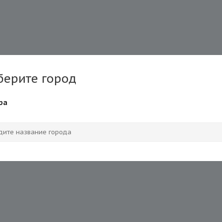
берите город
ра