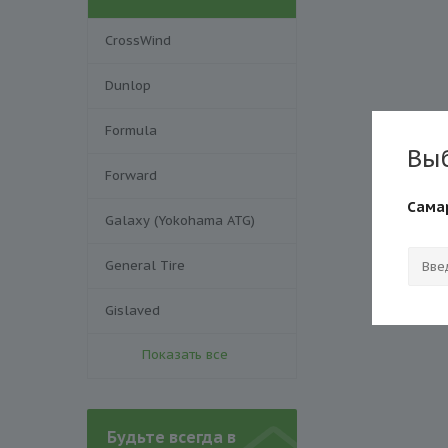
CrossWind
Dunlop
Formula
Вы
Forward
Сама
Galaxy (Yokohama ATG)
General Tire
Gislaved
Показать все
Будьте всегда в