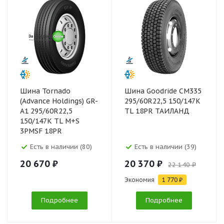
Шина Tornado
Шина Goodride CM335
(Advance Holdings) GR-
295/60R22,5 150/147K
A1 295/60R22,5
TL 18PR ТАИЛАНД
150/147K TL M+S
3PMSF 18PR
Есть в наличии (80)
Есть в наличии (39)
20 670 ₽
20 370 ₽
22 140 ₽
Экономия
1 770 ₽
Подробнее
Подробнее