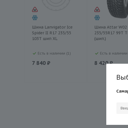
Шина Lanvigator Ice
Шина Attar W02
Spider II R17 235/55
235/55R17 99T T
103T шип XL
(шип.)
Есть в наличии (1)
Есть в наличии
7 840 ₽
8 420 ₽
Вы
Сама