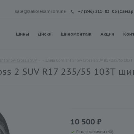
sale@zakolesami.online
+7 (846) 211‒03‒05 (Самар
Шины
Диски
Шиномонтаж
Акции
Кон
ant Snow Cross 2 SUV
-
Шина Cordiant Snow Cross 2 SUV R17 235/55 103T
oss 2 SUV R17 235/55 103T ши
10 500 ₽
Есть в наличии (40)