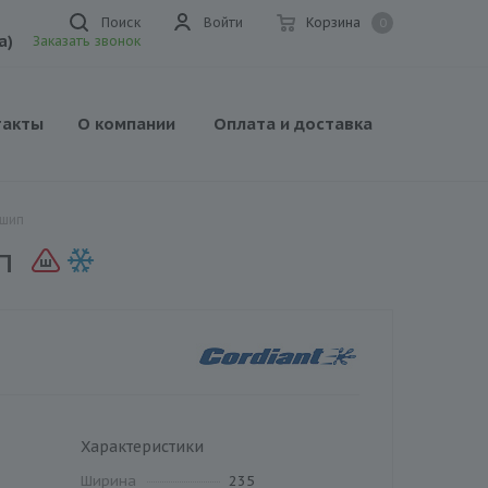
Поиск
Войти
Корзина
0
а)
Заказать звонок
такты
О компании
Оплата и доставка
 шип
п
Характеристики
Ширина
235