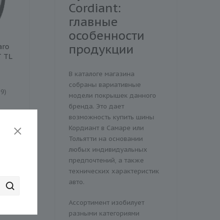
Cordiant:
главные
особенности
продукции
aro
Шина Landspider
Шина Viatti Bosco
T TL
Arctictraxx 235/55R17
Nordico V-523
103T XL TL BSW (шип.)
235/55R17 99T TL
В каталоге магазина
(шип.)
собраны вариативные
9)
Есть в наличии (7)
Есть в наличии (61)
модели покрышек данного
бренда. Это дает
8 980 ₽
8 000 ₽
9 090 ₽
возможность купить шины
Экономия
1 090 ₽
Кордиант в Самаре или
Тольятти на основании
любых индивидуальных
предпочтений, а также
технических характеристик
авто.
Ассортимент изобилует
разными категориями