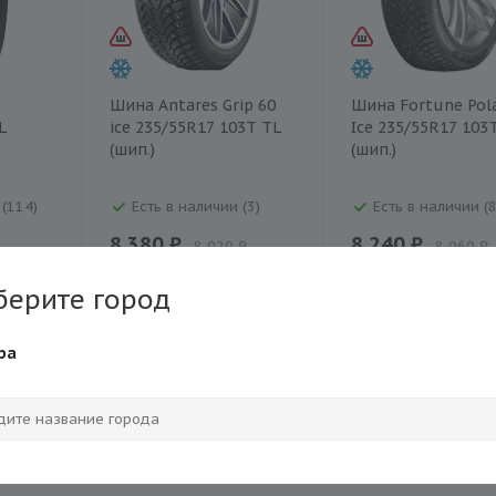
Шина Antares Grip 60
Шина Fortune Pol
L
ice 235/55R17 103T TL
Ice 235/55R17 103
(шип.)
(шип.)
 (114)
Есть в наличии (3)
Есть в наличии (8
8 380 ₽
8 240 ₽
8 920 ₽
8 960 ₽
Экономия
540 ₽
Экономия
720 ₽
берите город
ра