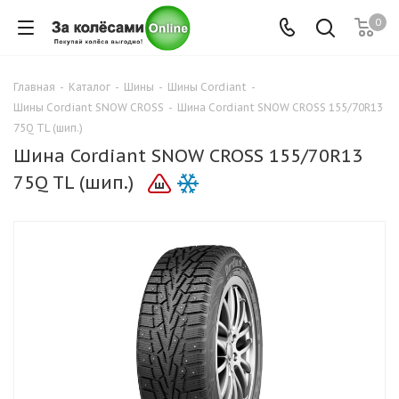
0
Главная
-
Каталог
-
Шины
-
Шины Cordiant
-
Шины Cordiant SNOW CROSS
-
Шина Cordiant SNOW CROSS 155/70R13
75Q TL (шип.)
Шина Cordiant SNOW CROSS 155/70R13
75Q TL (шип.)